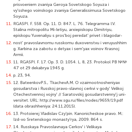
prisvoeniem zvaniya Geroya Sovetskogo Soyuza i
vy'sshego voinskogo zvaniya Generalissimusa Sovetskogo
Soyuza.
11.
RGASPI. F. 558. Op. 11. D. 847. L. 76. Telegramma I.V.
Stalina mitropolitu Mi-letiyu, arxiepiskopu Dimitriyu,
episkopu Yuvenaliyu s pros'boj peredat' privet i blagodar-
12.
nost' pravoslavnomu russkomu duxovenstvu i veruyushhim
g. Xarbina za zabotu o detyax i sem'yax voinov Krasnoj
Armii.
13.
11. RGASPI. F. 17. Op. 3. D. 1054. L. 8, 23. Protokol PB №№
47 ot 29 dekabrya 1945 g.
14.
p. 23, 94.
15.
12. BateenkovP.S., TkachevA.M. O vzaimootnosheniyax
gosudarstva i Russkoj pravo-slavnoj cerkvi v gody' Velikoj
Otechestvennoj vojny' // Saratovskij gosudarstvenny'j uni-
versitet. URL: http://www.sgu.ru/files/nodes/9659/19.pdf
(data obrashheniya: 24.11.2015).
16.
13. Protoierej Vladislav Czy'pin. Kanonicheskoe pravo. M.:
Izd-vo Sretenskogo monasty'rya, 2009. 864 s.
17.
14. Russkaya Pravoslavnaya Cerkov' i Velikaya