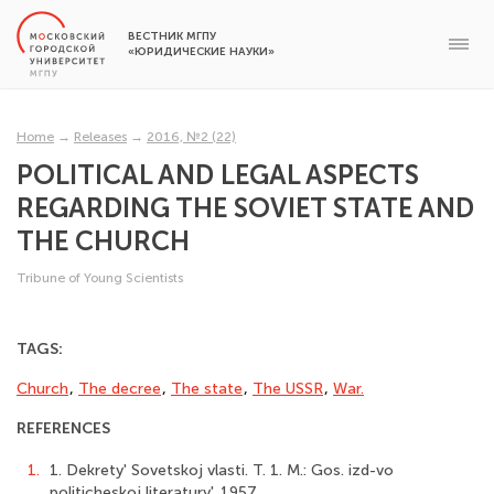
ВЕСТНИК МГПУ
«ЮРИДИЧЕСКИЕ НАУКИ»
Home
→
Releases
→
2016, №2 (22)
POLITICAL AND LEGAL ASPECTS
REGARDING THE SOVIET STATE AND
THE CHURCH
Tribune of Young Scientists
TAGS:
Church
,
The decree
,
The state
,
The USSR
,
War.
REFERENCES
1.
1. Dekrety' Sovetskoj vlasti. T. 1. M.: Gos. izd-vo
politicheskoj literatury', 1957.