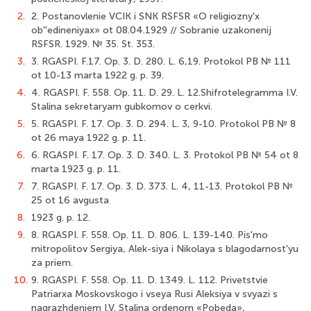
2.
2. Postanovlenie VCIK i SNK RSFSR «O religiozny'x
ob''edineniyax» ot 08.04.1929 // Sobranie uzakonenij
RSFSR. 1929. № 35. St. 353.
3.
3. RGASPI. F.17. Op. 3. D. 280. L. 6,19. Protokol PB № 111
ot 10-13 marta 1922 g. p. 39.
4.
4. RGASPI. F. 558. Op. 11. D. 29. L. 12.Shifrotelegramma I.V.
Stalina sekretaryam gubkomov o cerkvi.
5.
5. RGASPI. F. 17. Op. 3. D. 294. L. 3, 9-10. Protokol PB № 8
ot 26 maya 1922 g. p. 11.
6.
6. RGASPI. F. 17. Op. 3. D. 340. L. 3. Protokol PB № 54 ot 8
marta 1923 g. p. 11.
7.
7. RGASPI. F. 17. Op. 3. D. 373. L. 4, 11-13. Protokol PB №
25 ot 16 avgusta
8.
1923 g. p. 12.
9.
8. RGASPI. F. 558. Op. 11. D. 806. L. 139-140. Pis'mo
mitropolitov Sergiya, Alek-siya i Nikolaya s blagodarnost'yu
za priem.
10.
9. RGASPI. F. 558. Op. 11. D. 1349. L. 112. Privetstvie
Patriarxa Moskovskogo i vseya Rusi Aleksiya v svyazi s
nagrazhdeniem I.V. Stalina ordenom «Pobeda»,