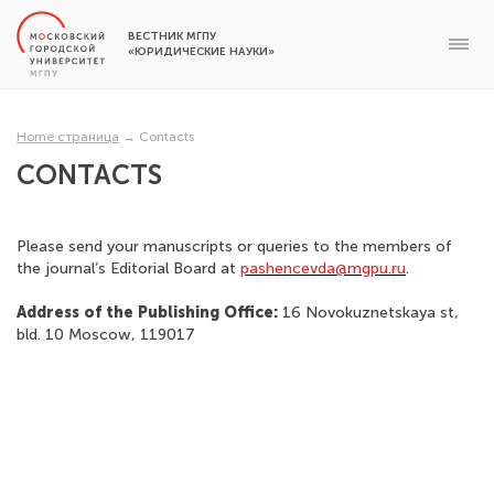
ВЕСТНИК МГПУ
«ЮРИДИЧЕСКИЕ НАУКИ»
Home страница
→
Contacts
CONTACTS
Please send your manuscripts or queries to the members of
the journal’s Editorial Board at
pashencevda@mgpu.ru
.
Address of the Publishing Office
:
16 Novokuznetskaya st,
bld. 10 Moscow, 119017