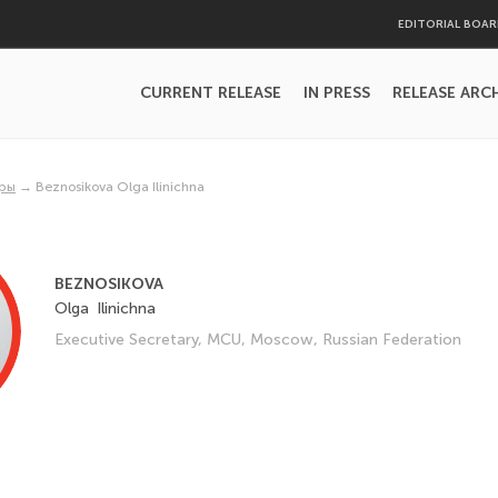
EDITORIAL BOA
CURRENT RELEASE
IN PRESS
RELEASE ARC
ры
→
Beznosikova Olga Ilinichna
BEZNOSIKOVA
Olga
Ilinichna
Executive Secretary, MCU, Moscow, Russian Federation