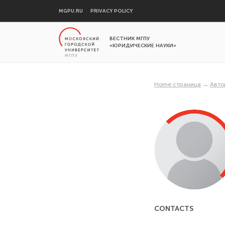
MGPU.RU
PRIVACY POLICY
ВЕСТНИК МГПУ
«ЮРИДИЧЕСКИЕ НАУКИ»
Home страница
→
Авто
CONTACTS