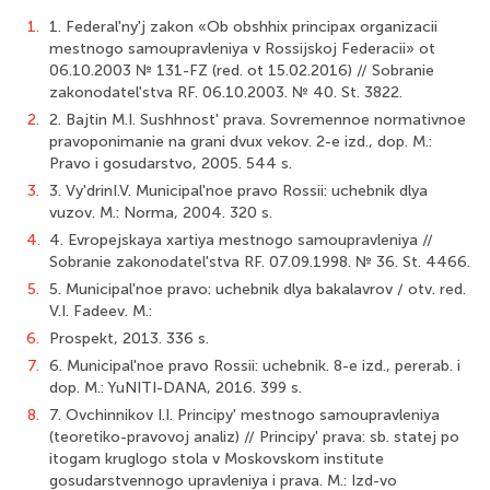
1.
1. Federal'ny'j zakon «Ob obshhix principax organizacii
mestnogo samoupravleniya v Rossijskoj Federacii» ot
06.10.2003 № 131-FZ (red. ot 15.02.2016) // Sobranie
zakonodatel'stva RF. 06.10.2003. № 40. St. 3822.
2.
2. Bajtin M.I. Sushhnost' prava. Sovremennoe normativnoe
pravoponimanie na grani dvux vekov. 2-e izd., dop. M.:
Pravo i gosudarstvo, 2005. 544 s.
3.
3. Vy'drinI.V. Municipal'noe pravo Rossii: uchebnik dlya
vuzov. M.: Norma, 2004. 320 s.
4.
4. Evropejskaya xartiya mestnogo samoupravleniya //
Sobranie zakonodatel'stva RF. 07.09.1998. № 36. St. 4466.
5.
5. Municipal'noe pravo: uchebnik dlya bakalavrov / otv. red.
V.I. Fadeev. M.:
6.
Prospekt, 2013. 336 s.
7.
6. Municipal'noe pravo Rossii: uchebnik. 8-e izd., pererab. i
dop. M.: YuNITI-DANA, 2016. 399 s.
8.
7. Ovchinnikov I.I. Principy' mestnogo samoupravleniya
(teoretiko-pravovoj analiz) // Principy' prava: sb. statej po
itogam kruglogo stola v Moskovskom institute
gosudarstvennogo upravleniya i prava. M.: Izd-vo