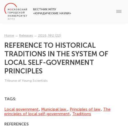
ВЕСТНИК МГПУ
«ЮРИДИЧЕСКИЕ НАУКИ»
Home
→
Releases
→
2016, №2 (22)
REFERENCE TO HISTORICAL
TRADITIONS IN THE SYSTEM OF
LOCAL SELF-GOVERNMENT
PRINCIPLES
Tribune of Young Scientists
TAGS:
Local government
,
Municipal law.
,
Principles of law
,
The
principles of local self-govern­ment
,
Traditions
REFERENCES