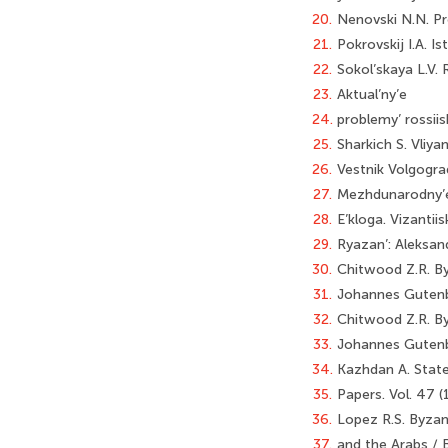
20.
Nenovski N.N. Pre
21.
Pokrovskij I.A. I
22.
Sokol’skaya L.V. 
23.
Aktual’ny’e
24.
problemy’ rossii
25.
Sharkich S. Vliy
26.
Vestnik Volgogra
27.
Mezhdunarodny’e
28.
E’kloga. Vizantiis
29.
Ryazan’: Aleksand
30.
Chitwood Z.R. By
31.
Johannes Gutenb
32.
Chitwood Z.R. B
33.
Johannes Gutenbe
34.
Kazhdan A. Stat
35.
Papers. Vol. 47 (
36.
Lopez R.S. Byzan
37.
and the Arabs / 