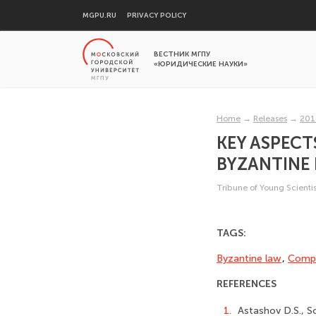
MGPU.RU
PRIVACY POLICY
ВЕСТНИК МГПУ
«ЮРИДИЧЕСКИЕ НАУКИ»
Home
→
Releases
→
201
KEY ASPECT
BYZANTINE
Tribune of Young Scientis
TAGS:
Byzantine law
,
Compa
REFERENCES
1.
Astashov D.S., S