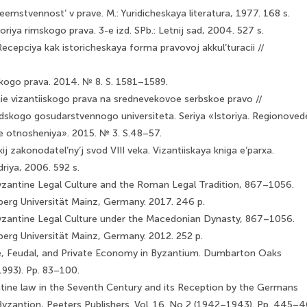
emstvennost’ v prave. M.: Yuridicheskaya literatura, 1977. 168 s.
storiya rimskogo prava. 3-e izd. SPb.: Letnij sad, 2004. 527 s.
Recepciya kak istoricheskaya forma pravovoj akkul’turacii //
skogo prava. 2014. № 8. S. 1581–1589.
anie vizantiiskogo prava na srednevekovoe serbskoe pravo //
dskogo gosudarstvennogo universiteta. Seriya «Istoriya. Regionoved
 otnosheniya». 2015. № 3. S.48–57.
kij zakonodatel’ny’j svod VIII veka. Vizantiiskaya kniga e’parxa.
riya, 2006. 592 s.
zantine Legal Culture and the Roman Legal Tradition, 867–1056.
erg Universität Mainz, Germany. 2017. 246 p.
yzantine Legal Culture under the Macedonian Dynasty, 867–1056.
rg Universität Mainz, Germany. 2012. 252 p.
e, Feudal, and Private Economy in Byzantium. Dumbarton Oaks
1993). Pp. 83–100.
tine law in the Seventh Century and its Reception by the Germans
Byzantion, Peeters Publishers. Vol. 16. No 2 (1942–1943). Pp. 445–4