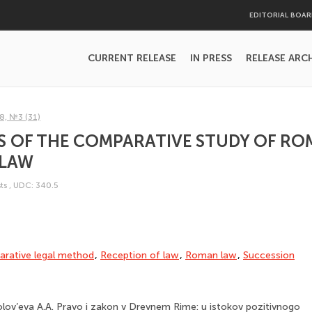
EDITORIAL BOA
CURRENT RELEASE
IN PRESS
RELEASE ARC
8, №3 (31)
S OF THE COMPARATIVE STUDY OF R
 LAW
ts
,
UDC: 340.5
rative legal method
,
Reception of law
,
Roman law
,
Succession
olov’eva A.A. Pravo i zakon v Drevnem Rime: u istokov pozitivnogo