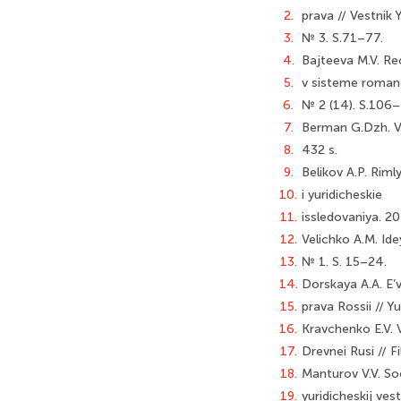
2.
prava // Vestnik
3.
№ 3. S.71–77.
4.
Bajteeva M.V. Re
5.
v sisteme romano
6.
№ 2 (14). S.106–
7.
Berman G.Dzh. Ver
8.
432 s.
9.
Belikov A.P. Riml
10.
i yuridicheskie
11.
issledovaniya. 2
12.
Velichko A.M. Ide
13.
№ 1. S. 15–24.
14.
Dorskaya A.A. E’
15.
prava Rossii // Y
16.
Kravchenko E.V. V
17.
Drevnei Rusi // F
18.
Manturov V.V. Soo
19.
yuridicheskij ves