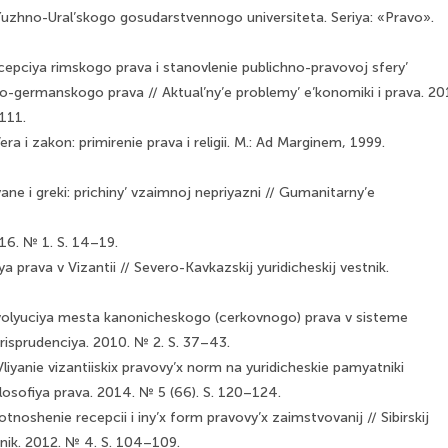
 Yuzhno-Ural’skogo gosudarstvennogo universiteta. Seriya: «Pravo».
cepciya rimskogo prava i stanovlenie publichno-pravovoj sfery’
-germanskogo prava // Aktual’ny’e problemy’ e’konomiki i prava. 20
111.
a i zakon: primirenie prava i religii. M.: Ad Marginem, 1999.
yane i greki: prichiny’ vzaimnoj nepriyazni // Gumanitarny’e
016. № 1. S. 14–19.
ya prava v Vizantii // Severo-Kavkazskij yuridicheskij vestnik.
volyuciya mesta kanonicheskogo (cerkovnogo) prava v sisteme
urisprudenciya. 2010. № 2. S. 37–43.
liyanie vizantiiskix pravovy’x norm na yuridicheskie pamyatniki
ilosofiya prava. 2014. № 5 (66). S. 120–124.
tnoshenie recepcii i iny’x form pravovy’x zaimstvovanij // Sibirskij
tnik. 2012. № 4. S. 104–109.