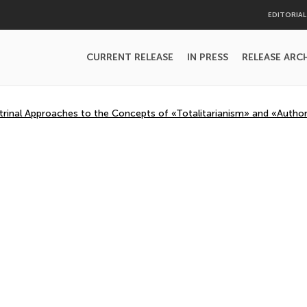
EDITORIA
CURRENT RELEASE
IN PRESS
RELEASE ARC
inal Approaches to the Concepts of «Totalitarianism» and «Author