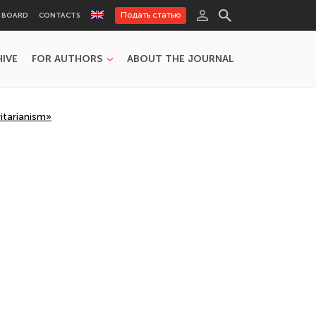
Подать статью
L BOARD
CONTACTS
HIVE
FOR AUTHORS
ABOUT THE JOURNAL
itarianism»