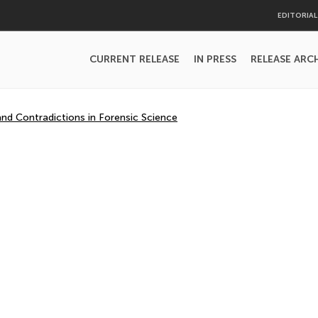
EDITORIA
CURRENT RELEASE
IN PRESS
RELEASE ARC
d Contradictions in Forensic Science