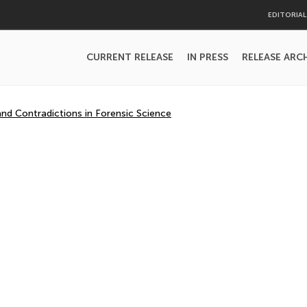
EDITORIA
CURRENT RELEASE
IN PRESS
RELEASE ARC
d Contradictions in Forensic Science