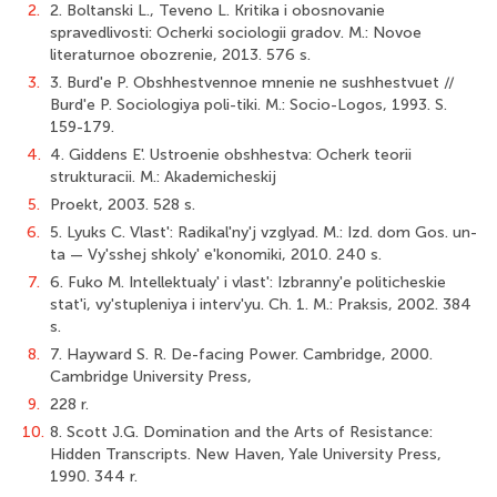
2.
2. Boltanski L., Teveno L. Kritika i obosnovanie
spravedlivosti: Ocherki sociologii gradov. M.: Novoe
literaturnoe obozrenie, 2013. 576 s.
3.
3. Burd'e P. Obshhestvennoe mnenie ne sushhestvuet //
Burd'e P. Sociologiya poli-tiki. M.: Socio-Logos, 1993. S.
159-179.
4.
4. Giddens E'. Ustroenie obshhestva: Ocherk teorii
strukturacii. M.: Akademicheskij
5.
Proekt, 2003. 528 s.
6.
5. Lyuks C. Vlast': Radikal'ny'j vzglyad. M.: Izd. dom Gos. un-
ta — Vy'sshej shkoly' e'konomiki, 2010. 240 s.
7.
6. Fuko M. Intellektualy' i vlast': Izbranny'e politicheskie
stat'i, vy'stupleniya i interv'yu. Ch. 1. M.: Praksis, 2002. 384
s.
8.
7. Hayward S. R. De-facing Power. Cambridge, 2000.
Cambridge University Press,
9.
228 r.
10.
8. Scott J.G. Domination and the Arts of Resistance:
Hidden Transcripts. New Haven, Yale University Press,
1990. 344 r.