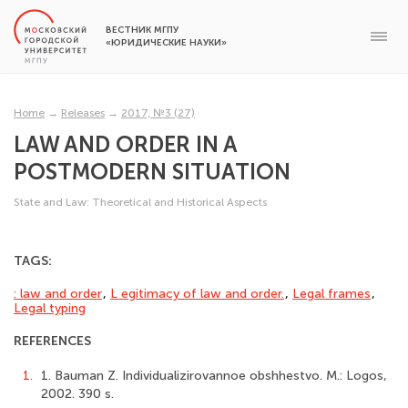
ВЕСТНИК МГПУ
«ЮРИДИЧЕСКИЕ НАУКИ»
Home
→
Releases
→
2017, №3 (27)
LAW AND ORDER IN A
POSTMODERN SITUATION
State and Law: Theoretical and Historical Aspects
TAGS:
: law and order
,
L egitimacy of law and order.
,
Legal frames
,
Legal typing
REFERENCES
1.
1. Bauman Z. Individualizirovannoe obshhestvo. M.: Logos,
2002. 390 s.