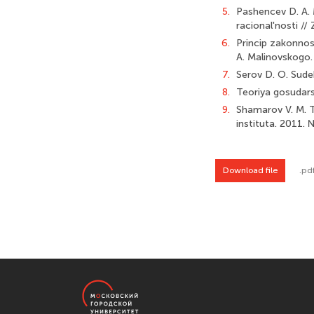
5.
Pashencev D. A. 
racional'nosti //
6.
Princip zakonnost
A. Malinovskogo.
7.
Serov D. O. Sude
8.
Teoriya gosudarst
9.
Shamarov V. M. T
instituta. 2011. 
Download file
.pd