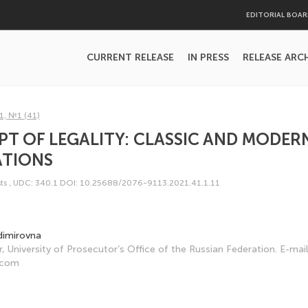
EDITORIAL BOA
CURRENT RELEASE
IN PRESS
RELEASE ARC
1, №1 (41)
T OF LEGALITY: CLASSIC AND MODER
ATIONS
ts
,
UDC: 340.1
DOI: 10.25688/2076-9113.2021.41.1.11
adimirovna
, University of Prosecutor’s Office of the Russian Federation. E-mail
.com