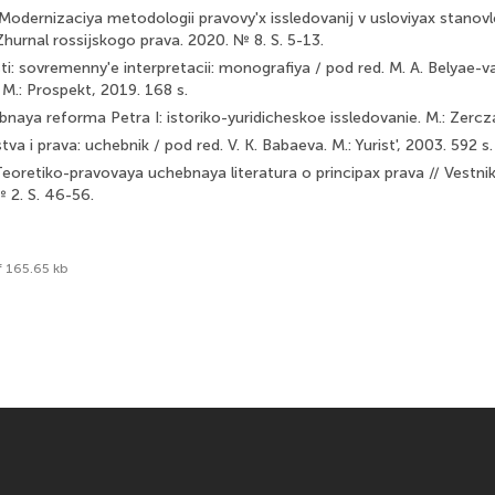
Modernizaciya metodologii pravovy'x issledovanij v usloviyax stanov
 Zhurnal rossijskogo prava. 2020. № 8. S. 5-13.
i: sovremenny'e interpretacii: monografiya / pod red. M. A. Belyae-va
 M.: Prospekt, 2019. 168 s.
bnaya reforma Petra I: istoriko-yuridicheskoe issledovanie. M.: Zercz
va i prava: uchebnik / pod red. V. K. Babaeva. M.: Yurist', 2003. 592 s.
eoretiko-pravovaya uchebnaya literatura o principax prava // Vestni
№ 2. S. 46-56.
f 165.65 kb