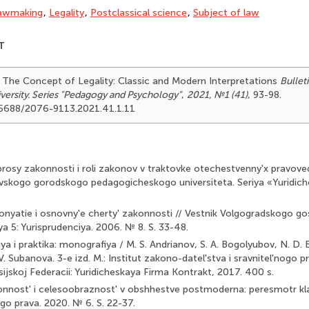
awmaking
,
Legality
,
Postclassical science
,
Subject of law
T
1). The Concept of Legality: Classic and Modern Interpretations
Bullet
versity. Series "Pedagogy and Psychology"
,
2021, №1 (41)
, 93-98.
.25688/2076-9113.2021.41.1.11
Voprosy zakonnosti i roli zakonov v traktovke otechestvenny'x pravo
vskogo gorodskogo pedagogicheskogo universiteta. Seriya «Yuridich
onyatie i osnovny'e cherty' zakonnosti // Vestnik Volgogradskogo 
iya 5: Yurisprudenciya. 2006. № 8. S. 33-48.
ya i praktika: monografiya / M. S. Andrianov, S. A. Bogolyubov, N. D. But
V. Subanova. 3-e izd. M.: Institut zakono-datel'stva i sravnitel'nogo p
sijskoj Federacii: Yuridicheskaya Firma Kontrakt, 2017. 400 s.
konnost' i celesoobraznost' v obshhestve postmoderna: peresmotr kla
ogo prava. 2020. № 6. S. 22-37.