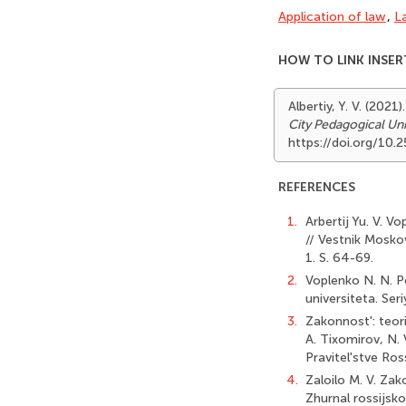
Application of law
,
L
HOW TO LINK INSER
Albertiy, Y. V. (202
City Pedagogical Uni
https://doi.org/10
REFERENCES
1.
Arbertij Yu. V. 
// Vestnik Mosko
1. S. 64-69.
2.
Voplenko N. N. P
universiteta. Ser
3.
Zakonnost': teori
A. Tixomirov, N. 
Pravitel'stve Ros
4.
Zaloilo M. V. Za
Zhurnal rossijsk