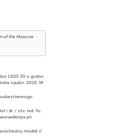
in of the Moscow
vedov 1920-30-x godov
eskie nauki». 2020. №
gosudarstvennogo
 i dr. / otv. red. Yu.
ravovedeniya pri
ssicheskoj modeli //