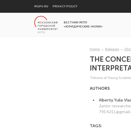
MGPU.RU
PRIVACY POLICY
ВЕСТНИК МГПУ
«ЮРИДИЧЕСКИЕ НАУКИ»
Home
→
Releases
→
202
THE CONCEP
INTERPRET
Tribune of Young Scientis
AUTHORS
Albertiy Yulia Vl
Junior researcher
7914211@gmail
TAGS: