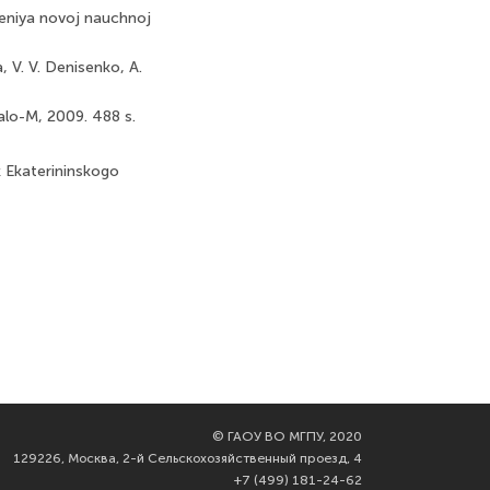
leniya novoj nauchnoj
, V. V. Denisenko, A.
alo-M, 2009. 488 s.
k Ekaterininskogo
©
ГАОУ ВО МГПУ, 2020
129226, Москва, 2-й Сельскохозяйственный проезд, 4
+7 (499) 181-24-62