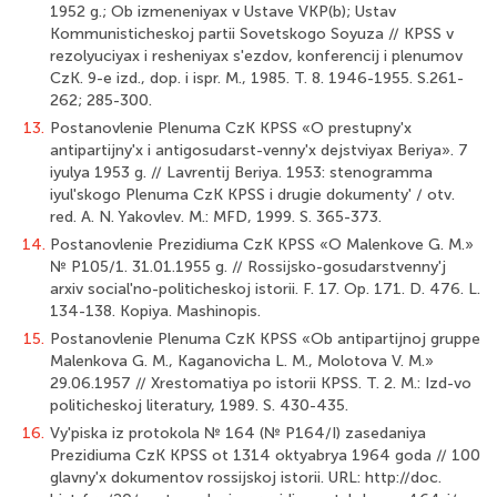
1952 g.; Ob izmeneniyax v Ustave VKP(b); Ustav
Kommunisticheskoj partii Sovetskogo Soyuza // KPSS v
rezolyuciyax i resheniyax s'ezdov, konferencij i plenumov
CzK. 9-e izd., dop. i ispr. M., 1985. T. 8. 1946-1955. S.261-
262; 285-300.
13.
Postanovlenie Plenuma CzK KPSS «O prestupny'x
antipartijny'x i antigosudarst-venny'x dejstviyax Beriya». 7
iyulya 1953 g. // Lavrentij Beriya. 1953: stenogramma
iyul'skogo Plenuma CzK KPSS i drugie dokumenty' / otv.
red. A. N. Yakovlev. M.: MFD, 1999. S. 365-373.
14.
Postanovlenie Prezidiuma CzK KPSS «O Malenkove G. M.»
№ P105/1. 31.01.1955 g. // Rossijsko-gosudarstvenny'j
arxiv social'no-politicheskoj istorii. F. 17. Op. 171. D. 476. L.
134-138. Kopiya. Mashinopis.
15.
Postanovlenie Plenuma CzK KPSS «Ob antipartijnoj gruppe
Malenkova G. M., Kaganovicha L. M., Molotova V. M.»
29.06.1957 // Xrestomatiya po istorii KPSS. T. 2. M.: Izd-vo
politicheskoj literatury, 1989. S. 430-435.
16.
Vy'piska iz protokola № 164 (№ P164/I) zasedaniya
Prezidiuma CzK KPSS ot 13­14 oktyabrya 1964 goda // 100
glavny'x dokumentov rossijskoj istorii. URL: http://doc.