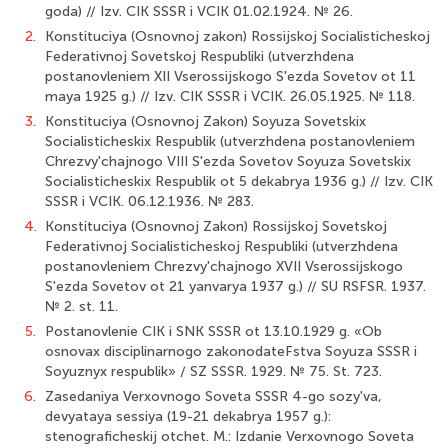
goda) // Izv. CIK SSSR i VCIK 01.02.1924. № 26.
2.
Konstituciya (Osnovnoj zakon) Rossijskoj Socialisticheskoj
Federativnoj Sovetskoj Respubliki (utverzhdena
postanovleniem XII Vserossijskogo S'ezda Sovetov ot 11
maya 1925 g.) // Izv. CIK SSSR i VCIK. 26.05.1925. № 118.
3.
Konstituciya (Osnovnoj Zakon) Soyuza Sovetskix
Socialisticheskix Respublik (utverzhdena postanovleniem
Chrezvy'chajnogo VIII S'ezda Sovetov Soyuza Sovetskix
Socialisticheskix Respublik ot 5 dekabrya 1936 g.) // Izv. CIK
SSSR i VCIK. 06.12.1936. № 283.
4.
Konstituciya (Osnovnoj Zakon) Rossijskoj Sovetskoj
Federativnoj Socialisticheskoj Respubliki (utverzhdena
postanovleniem Chrezvy'chajnogo XVII Vserossijskogo
S'ezda Sovetov ot 21 yanvarya 1937 g.) // SU RSFSR. 1937.
№ 2. st. 11.
5.
Postanovlenie CIK i SNK SSSR ot 13.10.1929 g. «Ob
osnovax disciplinarnogo zakonodateFstva Soyuza SSSR i
Soyuznyx respublik» / SZ SSSR. 1929. № 75. St. 723.
6.
Zasedaniya Verxovnogo Soveta SSSR 4-go sozy'va,
devyataya sessiya (19-21 dekab­rya 1957 g.):
stenograficheskij otchet. M.: Izdanie Verxovnogo Soveta