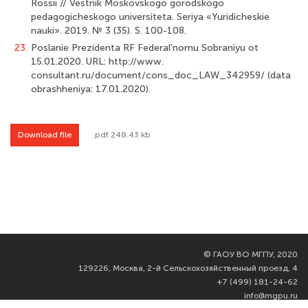
Rossii // Vestnik Moskovskogo gorodskogo
pedagogicheskogo universiteta. Seriya «Yuridicheskie
nauki». 2019. № 3 (35). S. 100-108.
23.
Poslanie Prezidenta RF Federal'nomu Sobraniyu ot
15.01.2020. URL: http://www.
consultant.ru/document/cons_doc_LAW_342959/ (data
obrashheniya: 17.01.2020).
Download file
.pdf 248.43 kb
©
ГАОУ ВО МГПУ, 2020
129226, Москва, 2-й Сельскохозяйственный проезд, 4
+7 (499) 181-24-62
info@mgpu.ru