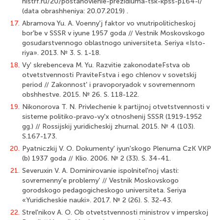
histrf.ru/20/postanovlenie-prezidiuma-tsk-kpss-p164-i/
(data obrashheniya: 20.07.2019) .
17.
Abramova Yu. A. Voenny'j faktor vo vnutripoliticheskoj
bor'be v SSSR v iyune 1957 goda // Vestnik Moskovskogo
gosudarstvennogo oblastnogo universiteta. Seriya «Isto-
riya». 2013. № 3. S. 1-18.
18.
Vy' skrebenceva M. Yu. Razvitie zakonodateFstva ob
otvetstvennosti PraviteFstva i ego chlenov v sovetskij
period // Zakonnost' i pravoporyadok v sovremennom
obshhestve. 2015. № 26. S. 118-122.
19.
Nikonorova T. N. Privlechenie k partijnoj otvetstvennosti v
sisteme politiko-pravo-vy'x otnoshenij SSSR (1919-1952
gg.) // Rossijskij yuridicheskij zhurnal. 2015. № 4 (103).
S.167-173.
20.
Pyatniczkij V. O. Dokumenty' iyun'skogo Plenuma CzK VKP
(b) 1937 goda // Klio. 2006. № 2 (33). S. 34-41.
21.
Severuxin V. A. Dominirovanie ispolnitel'noj vlasti:
sovremenny'e problemy' // Vestnik Moskovskogo
gorodskogo pedagogicheskogo universiteta. Seriya
«Yuridicheskie nauki». 2017. № 2 (26). S. 32-43.
22.
Strel'nikov A. O. Ob otvetstvennosti ministrov v imperskoj