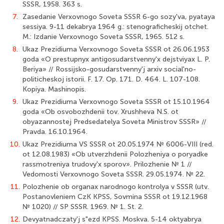
SSSR, 1958. 363 s.
7.
Zasedanie Verxovnogo Soveta SSSR 6-go sozy'va, pyataya
sessiya. 9-11 dekabrya 1964 g.: stenograficheskij otchet.
M.: Izdanie Verxovnogo Soveta SSSR, 1965. 512 s.
8.
Ukaz Prezidiuma Verxovnogo Soveta SSSR ot 26.06.1953
goda «O prestupnyx antigosudarstvenny'x dejstviyax L. P.
Beriya» // Rossijsko-gosudarstvenny'j arxiv social'no-
politicheskoj istorii. F. 17. Op. 171. D. 464. L. 107-108.
Kopiya. Mashinopis.
9.
Ukaz Prezidiuma Verxovnogo Soveta SSSR ot 15.10.1964
goda «Ob osvobozhdenii tov. Xrushheva N.S. ot
obyazannostej Predsedatelya Soveta Ministrov SSSR» //
Pravda. 16.10.1964.
10.
Ukaz Prezidiuma VS SSSR ot 20.05.1974 № 6006-VIII (red.
ot 12.08.1983) «Ob utverzhdenii Polozheniya o poryadke
rassmotreniya trudovy'x sporov». Prilozhenie № 1 //
Vedomosti Verxovnogo Soveta SSSR. 29.05.1974. № 22.
11.
Polozhenie ob organax narodnogo kontrolya v SSSR (utv.
Postanovleniem CzK KPSS, Sovmina SSSR ot 19.12.1968
№ 1020) // SP SSSR. 1969. № 1. St. 2.
12.
Devyatnadczaty'j s"ezd KPSS. Moskva. 5-14 oktyabrya