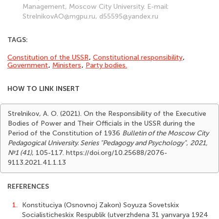
Management, Moscow City University. E-mail:
StrelnikovAO@mgpu.ru, d55595@yandex.ru
TAGS:
Constitution of the USSR
,
Constitutional responsibility
,
Government
,
Ministers
,
Party bodies.
HOW TO LINK INSERT
Strelnikov, A. O. (2021). On the Responsibility of the Executive
Bodies of Power and Their Officials in the USSR during the
Period of the Constitution of 1936
Bulletin of the Moscow City
Pedagogical University. Series "Pedagogy and Psychology"
,
2021,
№1 (41)
, 105-117. https://doi.org/10.25688/2076-
9113.2021.41.1.13
REFERENCES
1.
Konstituciya (Osnovnoj Zakon) Soyuza Sovetskix
Socialisticheskix Respublik (utverzhdena 31 yanvarya 1924