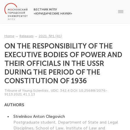
ВЕСТНИК МГПУ
«ЮРИДИЧЕСКИЕ НАУКИ»
Home
→
Releases
→
2021, №1 (41)
ON THE RESPONSIBILITY OF THE
EXECUTIVE BODIES OF POWER AND
THEIR OFFICIALS IN THE USSR
DURING THE PERIOD OF THE
CONSTITUTION OF 1936
Tribune of Young Scientists
,
UDC: 342.4
DOI: 10.25688/2076-
9113.2021.41.1.13
AUTHORS
Strelnikov Anton Olegovich
Postgraduate student, Department of State and Legal
Disciplines, School of Law, Institute of Law and