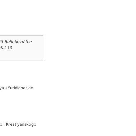
22)
Bulletin of the
06-113.
a «Yuridicheskie
o i Krest'yanskogo