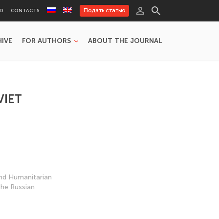
Подать статью
RD
CONTACTS
HIVE
FOR AUTHORS
ABOUT THE JOURNAL
VIET
and Humanitarian
the Russian