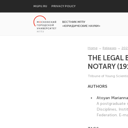
MGPU.RU
PRIVACY POLICY
ВЕСТНИК МГПУ
«ЮРИДИЧЕСКИЕ НАУКИ»
Home
→
Releases
→
202
THE LEGAL 
NOTARY (19
Tribune of Young Scientis
AUTHORS
Atoyan Mariann
A postgraduate s
Disciplines, Ins
Federation. E-ma