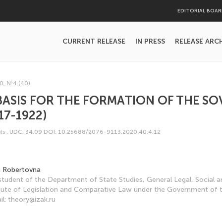
EDITORIAL BOA
CURRENT RELEASE
IN PRESS
RELEASE ARC
0, №4 (40)
BASIS FOR THE FORMATION OF THE SO
17-1922)
ts
,
UDC: 34.09
DOI: 10.25688/2076-9113.2020.40.4.12
a Robertovna
tudent of the Department of State Studies, General Legal, Social 
titute of Legislation and Comparative Law under the Government of 
il: theory@izak.ru