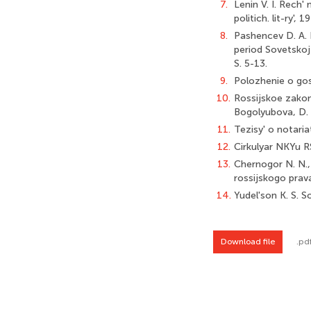
7.
Lenin V. I. Rech'
politich. lit-ry', 
8.
Pashencev D. A. 
period Sovetskoj 
S. 5-13.
9.
Polozhenie o gos
10.
Rossijskoe zakon
Bogolyubova, D. A
11.
Tezisy' o notaria
12.
Cirkulyar NKYu RS
13.
Chernogor N. N.,
rossijskogo prava
14.
Yudel'son K. S. S
Download file
.pd