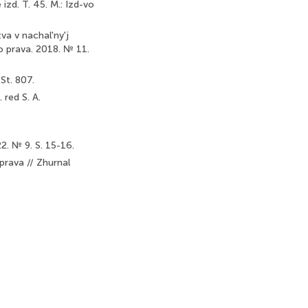
 izd. T. 45. M.: Izd-vo
va v nachal'ny'j
go prava. 2018. № 11.
St. 807.
red S. A.
2. № 9. S. 15-16.
prava // Zhurnal