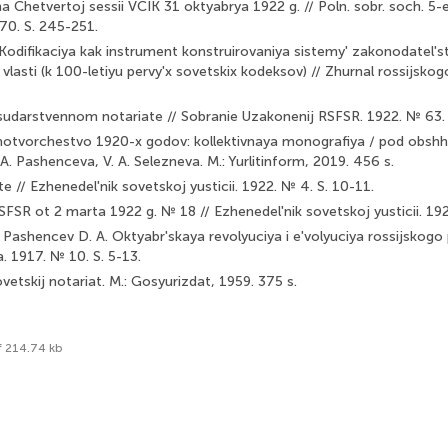
 na Chetvertoj sessii VCIK 31 oktyabrya 1922 g. // Poln. sobr. soch. 5-e
1970. S. 245-251.
Kodifikaciya kak instrument konstruirovaniya sistemy' zakonodatel'st
vlasti (k 100-letiyu pervy'x sovetskix kodeksov) // Zhurnal rossijsko
udarstvennom notariate // Sobranie Uzakonenij RSFSR. 1922. № 63. 
otvorchestvo 1920-x godov: kollektivnaya monografiya / pod obshh. 
. Pashenceva, V. A. Selezneva. M.: Yurlitinform, 2019. 456 s.
te // Ezhenedel'nik sovetskoj yusticii. 1922. № 4. S. 10-11.
FSR ot 2 marta 1922 g. № 18 // Ezhenedel'nik sovetskoj yusti­cii. 192
 Pashencev D. A. Oktyabr'skaya revolyuciya i e'volyuciya rossijskogo 
. 1917. № 10. S. 5-13.
ovetskij notariat. M.: Gosyurizdat, 1959. 375 s.
f 214.74 kb