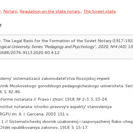
y
,
Notary
,
Regulation on the state notary.
,
The Soviet state
T
). The Legal Basis for the Formation of the Soviet Notary (1917-19
ical University. Series "Pedagogy and Psychology"
,
2020, №4 (40)
, 1
.25688/2076-9113.2020.40.4.12
blemy' sistematizacii zakonodatel'stva Rossijskoj imperii
estnik Moskovskogo gorodskogo pedagogicheskogo universiteta. Seriy
. S. 82-86.
eforme notariata // Pravo i zhizn'. 1918. № 2-3. S. 23-24.
nstitut notariata: istoriko-pravovy'e aspekty' stanovleniya
: RGPU im. A. I. Gercena, 2003. 151 s.
1 // Sistematicheskij sbornik uzakonenij i rasporyazhenij Rabo-cheg
: Otdel opublikovaniya zakonov, 1918. S. 15-17.