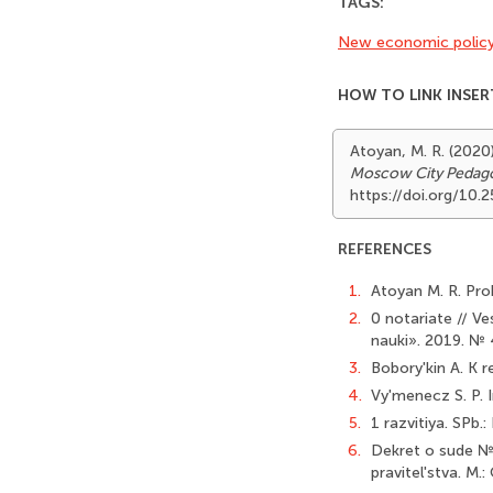
TAGS:
New economic polic
HOW TO LINK INSER
Atoyan, M. R. (2020
Moscow City Pedagog
https://doi.org/10
REFERENCES
1.
Atoyan M. R. Pro
2.
0 notariate // V
nauki». 2019. № 4
3.
Bobory'kin A. K r
4.
Vy'menecz S. P. I
5.
1 razvitiya. SPb.
6.
Dekret o sude № 
pravitel'stva. M.