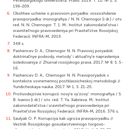
Peterburgskogo universiteta. Pravo. 2019. T. 10. № 2. S.
196-209.
6.
Obshhee uchenie o pravovom poryadke: vosxozhdenie
pravoporyadka: monografiya / N. N. Chernogor [i dr.] / otv.
red. N. N. Chernogor. T. 1. M.: Institut zakonodatel'stva i
sravnitel'nogo pravovedeniya pri Pravitel'stve Rossijskoj
Federacii: INFRA-M, 2019.
7.
348 s.
8.
Pashencev D. A., Chernogor N. N. Pravovoj poryadok:
doktrinal'nye podxody, metody' i aktual'ny'e napravleniya
issledovaniya // Zhurnal rossijskogo prava. 2017. № 8. S. 5-
16.
9.
Pashencev D. A., Chernogor N. N. Pravoporyadok v
kontekste sovremennoj postklassicheskoj metodologii //
Yuridicheskaya nauka. 2017. № 1. S. 21-25.
10.
Protivodejstvie korrupcii: novy'e vy'zovy': monografiya / S.
B. Ivanov [i dr.] / otv. red. T. Ya. Xabrieva. M.: Institut
zakonodatel'stva i sravnitel'nogo pravovedeniya pri
Pravitel'stve Rossijskoj Federacii: INFRA-M, 2016. 376 s.
11.
Saulyak O. P. Korrupciya kak ugroza pravoporyadku //
Vestnik Rossijskogo gosudarstvennogo torgovo-