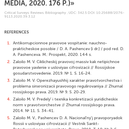
MEDIA, 2020. 176 P.)»
Critical Surveys. Reviews. Bibliography
,
UDC: 342.5
DOI: 10.25688/2076-
9113.2020.39.3.12
REFERENCES
1.
Antikorrupcionnoe pravovoe vospitanie: nauchno-
prakticheskoe posobie / D. A. Pashencev [i dr.] / pod red. D.
A. Pashenceva. M.: Prospekt, 2020. 144 s.
2.
Zaloilo M. V. Ciklicheskij pravovoj massiv kak netipichnoe
pravovoe yavlenie v usloviyax cifrovizacii // Rossijskoe
gosudarstvovedenie. 2019. № 1. S. 16-24.
3.
Zaloilo M. V. Operezhayushhij xarakter pravotvorchestva i
problema sinxronizacii pravovogo regulirovaniya // Zhurnal
rossijskogo prava. 2019. № 9. S. 20-29.
4.
Zaloilo M. V. Predely' i texnika konkretizacii yuridicheskix
norm v pravotvorchestve // Zhurnal rossijskogo prava.
2014. № 11. S. 34-41.
5.
Zaloilo M. V., Pashencev D. A. Nacional'ny'j pravoporyadok
Rossii v usloviyax cifro­vizacii // Vestnik Sankt-