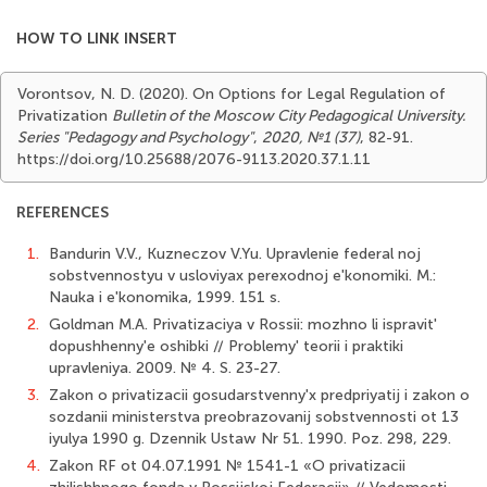
HOW TO LINK INSERT
Vorontsov, N. D. (2020). On Options for Legal Regulation of
Privatization
Bulletin of the Moscow City Pedagogical University.
Series "Pedagogy and Psychology"
,
2020, №1 (37)
, 82-91.
https://doi.org/10.25688/2076-9113.2020.37.1.11
REFERENCES
1.
Bandurin V.V., Kuzneczov V.Yu. Upravlenie federal noj
sobstvennostyu v usloviyax perexodnoj e'konomiki. M.:
Nauka i e'konomika, 1999. 151 s.
2.
Goldman M.A. Privatizaciya v Rossii: mozhno li ispravit'
dopushhenny'e oshibki // Problemy' teorii i praktiki
upravleniya. 2009. № 4. S. 23-27.
3.
Zakon o privatizacii gosudarstvenny'x predpriyatij i zakon o
sozdanii ministerstva preobrazovanij sobstvennosti ot 13
iyulya 1990 g. Dzennik Ustaw Nr 51. 1990. Poz. 298, 229.
4.
Zakon RF ot 04.07.1991 № 1541-1 «O privatizacii