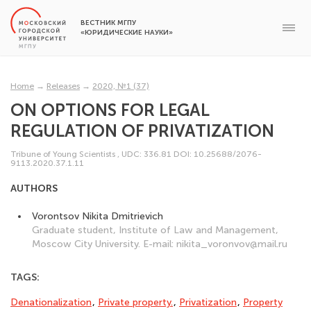
ВЕСТНИК МГПУ
«ЮРИДИЧЕСКИЕ НАУКИ»
Home
→
Releases
→
2020, №1 (37)
ON OPTIONS FOR LEGAL
REGULATION OF PRIVATIZATION
Tribune of Young Scientists
,
UDC: 336.81
DOI: 10.25688/2076-
9113.2020.37.1.11
AUTHORS
Vorontsov Nikita Dmitrievich
Graduate student, Institute of Law and Management,
Moscow City University. E-mail: nikita_voronvov@mail.ru
TAGS:
Denationalization
,
Private property.
,
Privatization
,
Property