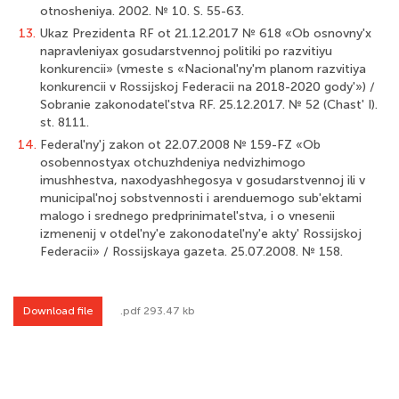
otnosheniya. 2002. № 10. S. 55-63.
13.
Ukaz Prezidenta RF ot 21.12.2017 № 618 «Ob osnovny'x
napravleniyax gosudarstvennoj politiki po razvitiyu
konkurencii» (vmeste s «Nacional'ny'm planom razvitiya
konkurencii v Rossijskoj Federacii na 2018-2020 gody'») /
Sobranie zakonodatel'stva RF. 25.12.2017. № 52 (Chast' I).
st. 8111.
14.
Federal'ny'j zakon ot 22.07.2008 № 159-FZ «Ob
osobennostyax otchuzhdeniya nedvizhimogo
imushhestva, naxodyashhegosya v gosudarstvennoj ili v
municipal'noj sob­stvennosti i arenduemogo sub'ektami
malogo i srednego predprinimatel'stva, i o vnesenii
izmenenij v otdel'ny'e zakonodatel'ny'e akty' Rossijskoj
Federacii» / Rossijskaya gazeta. 25.07.2008. № 158.
Download file
.pdf 293.47 kb