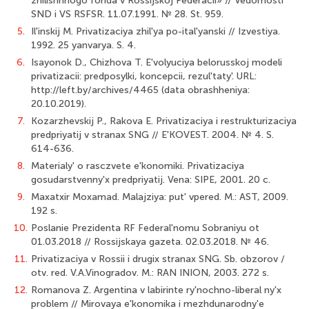
zhilishhnogo fonda v Rossijskoj Federacii» // Vedomosti
SND i VS RSFSR. 11.07.1991. № 28. St. 959.
5.
Il'inskij M. Privatizaciya zhil'ya po-ital'yanski // Izvestiya.
1992. 25 yanvarya. S. 4.
6.
Isayonok D., Chizhova T. E'volyuciya belorusskoj modeli
privatizacii: predposylki, koncepcii, rezul'taty'. URL:
http://left.by/archives/4465 (data obrashheniya:
20.10.2019).
7.
Kozarzhevskij P., Rakova E. Privatizaciya i restrukturizaciya
predpriyatij v stranax SNG // E'KOVEST. 2004. № 4. S.
614-636.
8.
Materialy' o rasczvete e'konomiki. Privatizaciya
gosudarstvenny'x predpriyatij. Vena: SIPE, 2001. 20 c.
9.
Maxatxir Moxamad. Malajziya: put' vpered. M.: AST, 2009.
192 s.
10.
Poslanie Prezidenta RF Federal'nomu Sobraniyu ot
01.03.2018 // Rossijskaya gazeta. 02.03.2018. № 46.
11.
Privatizaciya v Rossii i drugix stranax SNG. Sb. obzorov /
otv. red. V.A.Vinogradov. M.: RAN INION, 2003. 272 s.
12.
Romanova Z. Argentina v labirinte ry'nochno-liberal ny'x
problem // Mirovaya e'konomika i mezhdunarodny'e