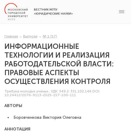
ВЕСТНИК МГПУ
«ЮРИДИЧЕСКИЕ НАУКИ»
Главная
→
Выпуски
→
№ 1 (57)
ИНФОРМАЦИОННЫЕ
ТЕХНОЛОГИИ И РЕАЛИЗАЦИЯ
РАБОТОДАТЕЛЬСКОЙ ВЛАСТИ:
ПРАВОВЫЕ АСПЕКТЫ
ОСУЩЕСТВЛЕНИЯ КОНТРОЛЯ
Трибуна молодых ученых
,
УДК: 349.2: 331.102.146
DOI:
10.24412/2076-9113-2025-157-100-111
АВТОРЫ
Боровченкова Виктория Олеговна
АННОТАЦИЯ