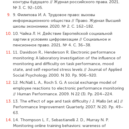
контуры будущего // Журнал российского права. 2021.
№ 3. С. 92–105.
9.
9. Филипова И. А. Трудовое право: вызовы
информационного общества // Право. Журнал Высшей
школы экономики. 2020. № 2. С. 162–182.
10.
10. Чайка Л. Н. Действие Европейской социальной
хартии в условиях цифровизации // Социальное и
пенсионное право. 2021. № 4. С. 36–38.
11.
11. Davidson R., Henderson R. Electronic performance
monitoring: A laboratory investigation of the influence of
monitoring and difficulty on task performance, mood
state, and self-reported stress levels // Journal of Applied
Social Psychology. 2000. N 30. Pp. 906–920.
12.
12. McNall L. A., Roch S. G. A social exchange model of
employee reactions to electronic performance monitoring
// Human Performance. 2009. N 22 (3). Pp. 204–224.
13.
13. The effect of age and task difficulty / J. Mallo [еt al.] //
Performance Improvement Quarterly. 2007. N 20. Pp. 49–
63.
14.
14. Thompson L. F., Sebastianelli J. D., Murray N. P.
Monitoring online training behaviors: wareness of