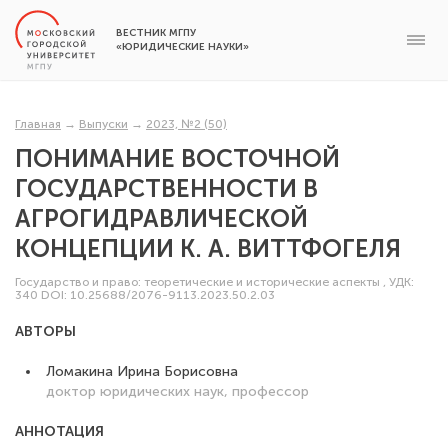
ВЕСТНИК МГПУ
«ЮРИДИЧЕСКИЕ НАУКИ»
Главная
→
Выпуски
→
2023, №2 (50)
ПОНИМАНИЕ ВОСТОЧНОЙ
ГОСУДАРСТВЕННОСТИ В
АГРОГИДРАВЛИЧЕСКОЙ
КОНЦЕПЦИИ К. А. ВИТТФОГЕЛЯ
Государство и право: теоретические и исторические аспекты
,
УДК:
340
DOI: 10.25688/2076-9113.2023.50.2.03
АВТОРЫ
Ломакина Ирина Борисовна
доктор юридических наук, профессор
АННОТАЦИЯ