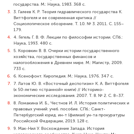
государства. М.: Наука, 1983. 368 с.
3.
3. Галеев К. Р. Теория гидравлического государства К.
Виттфогеля и ее современная критика //
Cоциологическое обозрение. Т. 10. № 3. 2011. С. 155–
179.
4.
4. Гегель Г. В. Ф. Лекции по философии истории. СПб.:
Наука, 1993. 480 с.
5.
5. Коровкин В. В. Очерки истории государственного
хозяйства, государственных финансов и
налогообложения в Древнем мире. М.: Магистр, 2009.
733 с.
6.
6. Ксенофонт. Киропедия. М.: Наука, 1976. 347 с.
7.
7. Латов Ю. В. «Восточный деспотизм» К. А. Виттфогеля
(к 50-летию «странной» книги) // Историко-
экономические исследования. 2007. Т. 8. № 2. С. 8–37.
8.
8. Ломакина И. Б., Честнов И. Л. История политических и
правовых учений: учеб. пособие. СПб.: Санкт-
Петербургский юрид. ин-т (филиал) ун-та прокуратуры
Российской Федерации, 2019. 128 с.
9.
9. Мак-Нил У. Восхождение Запада. История