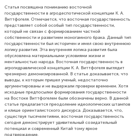
Статья посвящена пониманию восточной
государственности в агродеспотической концепции К. А.
Виттфогеля. Отмечается, что восточная государственность
представляет собой особый тип государственности,
который не связан с формированием частной
собственности и развитием моногамного брака. Данный тип
государственности был историчен и имел свою внутреннюю
логику развития. Эта внутренняя логика развития была
обусловлена материальными условиями жизни и
ментальностью народа. Восточная государственность в
агрогидравлической концепции К. А. Виттфогеля выглядит
чрезмерно демонизированной. В статье доказывается, что
выводы, к которым пришел ученый, недостаточно
аргументированы и не выдержали проверки временем. Хотя
исходные предпосылки формирования государственности
на Востоке Виттфогелем были обозначены верно. В данной
статье предлагается преодоление идеологических штампов
и клише ориенталистского дискурса. Доказывается, что,
существуя тысячелетиями, восточная государственность
сегодня демонстрирует удивительный созидательный
потенциал и современный Китай тому яркое
подтверждение.