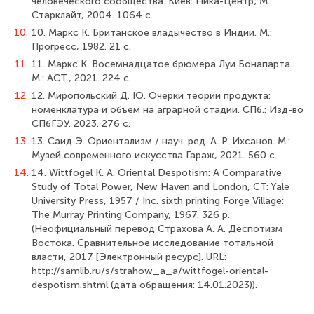
человеческого сообщества. Киев: Ника-Центр; М.:
Старклайт, 2004. 1064 с.
10.
10. Маркс К. Британское владычество в Индии. М.:
Прогресс, 1982. 21 с.
11.
11. Маркс К. Восемнадцатое брюмера Луи Бонапарта.
М.: АСТ., 2021. 224 с.
12.
12. Миропольский Д. Ю. Очерки теории продукта:
номенклатура и объем на аграрной стадии. СПб.: Изд-во
СПбГЭУ. 2023. 276 с.
13.
13. Саид Э. Ориентализм / науч. ред. А. Р. Ихсанов. М.:
Музей современного искусства Гараж, 2021. 560 с.
14.
14. Wittfogel K. A. Oriental Despotism: A Comparative
Study of Total Power, New Haven and London, CT: Yale
University Press, 1957 / Inc. sixth printing Forge Village:
The Murray Printing Company, 1967. 326 р.
(Неофициальный перевод Страхова А. А. Деспотизм
Востока. Сравнительное исследование тотальной
власти, 2017 [Электронный ресурс]. URL:
http://samlib.ru/s/strahow_a_a/wittfogel-oriental-
despotism.shtml (дата обращения: 14.01.2023)).