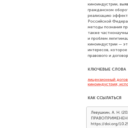
киноиндустрии, выя
гражданском оборот
реализацию эффекти
Российской Федерац
методы познания пра
также частнонаучны
и проблем легитима
киноиндустрии — эт
интересов, которое
правового и догово
КЛЮЧЕВЫЕ СЛОВА
лицензионный догов
киноиндустрия; исп
КАК ССЫЛАТЬСЯ
Левушкин, А. Н.
ПРАВОПРИМЕНЕ
https://doi.org/10