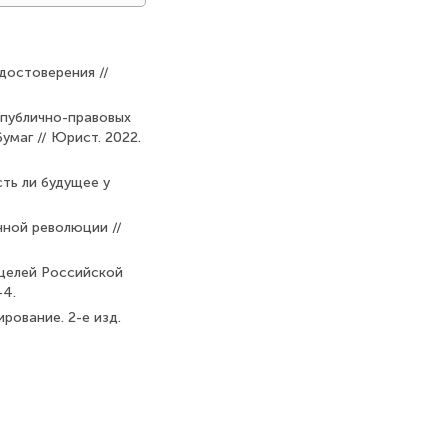
удостоверения //
 публично-правовых
маг // Юрист. 2022.
ть ли будущее у
нной революции //
 целей Российской
–4.
рование. 2-е изд.