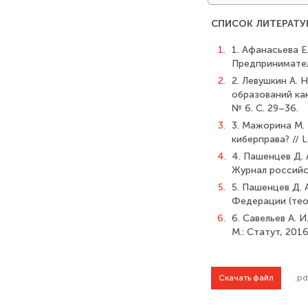
СПИСОК ЛИТЕРАТУ
1.
1. Афанасьева Е
Предприниматель
2.
2. Левушкин А.
образований ка
№ 6. С. 29–36.
3.
3. Мажорина М.
киберправа? // L
4.
4. Пашенцев Д.
Журнал российск
5.
5. Пашенцев Д. 
Федерации (теор
6.
6. Савельев А. 
М.: Статут, 2016
Скачать файл
.pd