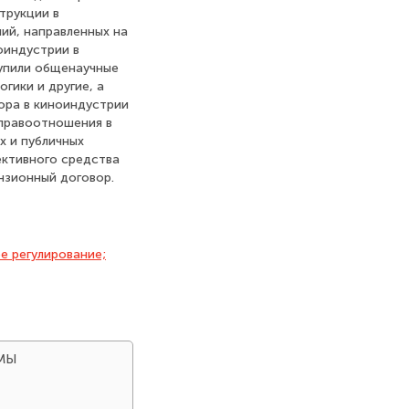
трукции в
ий, направленных на
оиндустрии в
упили общенаучные
гики и другие, а
ора в киноиндустрии
 правоотношения в
х и публичных
ективного средства
нзионный договор.
е регулирование;
ЕМЫ