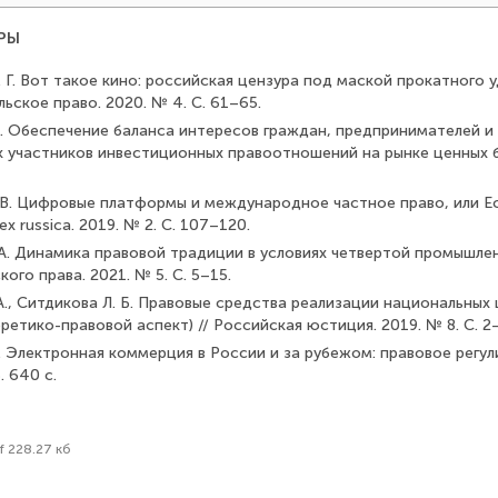
РЫ
. Г. Вот такое кино: российская цензура под маской прокатного 
ское право. 2020. № 4. С. 61–65.
 Н. Обеспечение баланса интересов граждан, предпринимателей и
к участников инвестиционных правоотношений на рынке ценных бу
 В. Цифровые платформы и международное частное право, или Ес
ex russica. 2019. № 2. С. 107–120.
 А. Динамика правовой традиции в условиях четвертой промышле
ого права. 2021. № 5. С. 5–15.
А., Ситдикова Л. Б. Правовые средства реализации национальных
етико-правовой аспект) // Российская юстиция. 2019. № 8. С. 2
И. Электронная коммерция в России и за рубежом: правовое регули
. 640 с.
f 228.27 кб