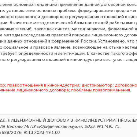
вление основных тенденций применения данной договорной конс
е, установление основных проблем, формулирование предложен
вного правового и договорного регулирования отношений в кин
ии. В качестве методологической базы настоящей работы выст
вовых явлений, такие как синтез, метод аналогии, формальной ло
е методы исследования правовой природы лицензионного догов
ции данных отношений в современной России. Установлено, что
о социальное и правовое явление, возникающее на стыке частны
 требует определенности и легитимации. В качестве такого эфф
рного регулирования отношений в киноиндустрии выступает лице
ор; правоотношения в киноиндустрии; дистрибьютор; договорно
олнение лицензионного договора; проблемы правоприменения.
 (2023). ЛИЦЕНЗИОННЫЙ ДОГОВОР В КИНОИНДУСТРИИ: ПРОБЛ
НИЯ
Вестник МГПУ «Юридические науки»
,
2023, №1 (49)
, 71.
.25688/2076-9113.2023.49.1.07