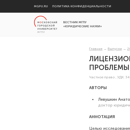
MGPU.RU
ПОЛИТИКА КОНФИДЕНЦИАЛЬНОСТИ
ВЕСТНИК МГПУ
«ЮРИДИЧЕСКИЕ НАУКИ»
Главная
→
Выпуски
→
2
ЛИЦЕНЗИО
ПРОБЛЕМЫ
Частное право
,
УДК: 3
АВТОРЫ
Левушкин Анато
доктор юридиче
АННОТАЦИЯ
Целью исследования