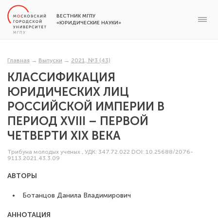
ВЕСТНИК МГПУ
«ЮРИДИЧЕСКИЕ НАУКИ»
Главная
→
Выпуски
→
2021, №3 (43)
КЛАССИФИКАЦИЯ
ЮРИДИЧЕСКИХ ЛИЦ
РОССИЙСКОЙ ИМПЕРИИ В
ПЕРИОД XVIII – ПЕРВОЙ
ЧЕТВЕРТИ XIX ВЕКА
Трибуна молодых ученых
,
УДК: 347.72.022
DOI: 10.25688/2076-
9113.2021.43.3.09
АВТОРЫ
Ботанцов Данила Владимирович
АННОТАЦИЯ