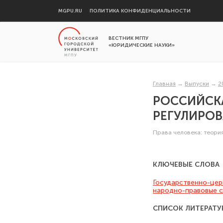
MGPU.RU
ПОЛИТИКА КОНФИДЕНЦИАЛЬНОСТИ
ВЕСТНИК МГПУ
«ЮРИДИЧЕСКИЕ НАУКИ»
Главная
→
Выпуски
→
2
РОССИЙСК
РЕГУЛИРО
Права человека: теори
КЛЮЧЕВЫЕ СЛОВА
Государственно-це
народно-правовые с
СПИСОК ЛИТЕРАТУ