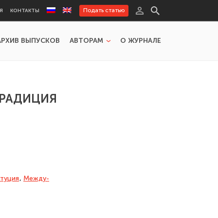
Подать статью
Я
КОНТАКТЫ
АРХИВ ВЫПУСКОВ
АВТОРАМ
О ЖУРНАЛЕ
ТРАДИЦИЯ
туция
,
Между­