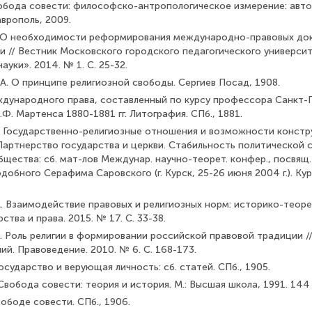
вобода совести: философско-антропологическое измерение: автореф
аврополь, 2009.
А. О необходимости реформирования международно-правовых до
 // Вестник Московского городского педагогиче­ского университ
уки». 2014. № 1. С. 25-32.
.А. О принципе религиозной свободы. Сергиев Посад, 1908.
ждународного права, составленный по курсу профессора Санкт-
Ф. Мартенса 1880-1881 гг. Литография. СПб., 1881.
П. Государственно-религиозные отношения и возможности кон­ст
Партнерство государства и церкви. Стабильность по­литической
щества: сб. мат-лов Междунар. научно-теорет. конфер., посвящ
обного Серафима Саровского (г. Курск, 25-26 июня 2004 г.). Курс
. Взаимодействие правовых и религиозных норм: историко-теоре
ства и права. 2015. № 17. С. 33-38.
. Роль религии в формировании российской правовой тради­ции /
ий. Правоведение. 2010. № 6. С. 168-173.
Государство и верующая личность: сб. статей. СПб., 1905.
 Свобода совести: теория и история. М.: Высшая школа, 1991. 144 
вободе совести. СПб., 1906.