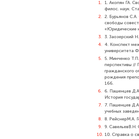
1.
1. Акопян ГА. С
филос. наук. Ст
2.
2. Бурьянов С.
свободы совести
«Юридические на
3.
3. Заозерский Н
4.
4. Конспект ме
университета Ф.
5.
5. Минченко Т.
перспективы // 
гражданского об
рождения препод
166.
6.
6. Пашенцев Д.А
История государ
7.
7. Пашенцев Д.А
учебных заведен
8.
8. РейснерМ.А. 
9.
9. СавельевВ.Н.
10.
10. Справка о с