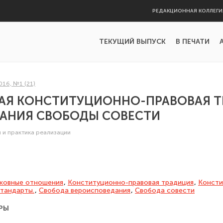
РЕДАКЦИОННАЯ КОЛЛЕГИ
ТЕКУЩИЙ ВЫПУСК
В ПЕЧАТИ
016, №1 (21)
АЯ КОНСТИТУЦИОННО-ПРАВОВАЯ 
ВАНИЯ СВОБОДЫ СОВЕСТИ
я и практика реализации
рковные отношения
,
Кон­ституционно-правовая традиция
,
Консти
тандарты.
,
Свобода вероисповедания
,
Свобода совести
РЫ