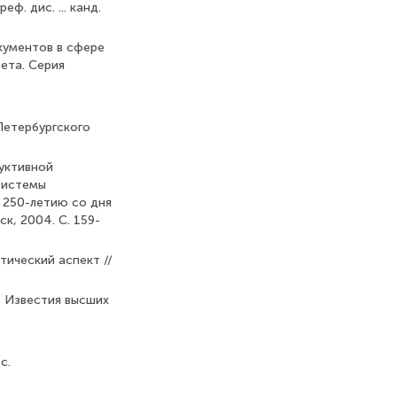
. дис. ... канд.
кументов в сфере
ета. Серия
Петербургского
руктивной
 системы
. 250-летию со дня
к, 2004. С. 159-
тический аспект //
/ Известия высших
с.