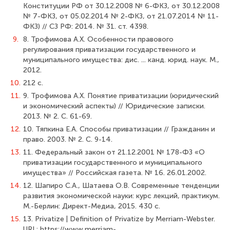
Консти­туции РФ от 30.12.2008 № 6-ФКЗ, от 30.12.2008
№ 7-ФКЗ, от 05.02.2014 № 2-ФКЗ, от 21.07.2014 № 11-
ФКЗ) // СЗ РФ: 2014. № 31. ст. 4398.
9.
8. Трофимова А.Х. Особенности правового
регулирования приватизации государственного и
муниципального имущества: дис. ... канд. юрид. наук. М.,
2012.
10.
212 с.
11.
9. Трофимова А.Х. Понятие приватизации (юридический
и экономический аспекты) // Юридические записки.
2013. № 2. С. 61-69.
12.
10. Тяпкина Е.А. Способы приватизации // Гражданин и
право. 2003. № 2. С. 9-14.
13.
11. Федеральный закон от 21.12.2001 № 178-ФЗ «О
приватизации государствен­ного и муниципального
имущества» // Российская газета. № 16. 26.01.2002.
14.
12. Шапиро С.А., Шатаева О.В. Современные тенденции
развития экономиче­ской науки: курс лекций, практикум.
М.-Берлин: Директ-Медиа, 2015. 430 с.
15.
13. Privatize | Definition of Privatize by Merriam-Webster.
URL: https://www.merriam-