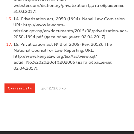
webster.com/dictionary/privatization (дата обращения:
31.03.2017).
16.
14. Privatization act, 2050 (1994). Nepal Law Comission.
URL: http://www.lawcom-
mission.gov.np/en/documents/2015/08/privatization-act-
2050-1994.pdf (дата обращения: 02.04.2017).
17.
15. Privatization act № 2 of 2005 (Rev. 2012). The
National Council for Law Reporting. URL:
http://www.kenyalaw.org/lex//actview.xql?
actid=No.%202%20of%202005 (дата обраще­ния:
02.04.2017).
Скачать файл
.pdf 272.03 кб