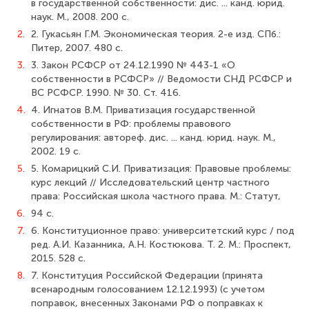
в государственной собственности: дис. ... канд. юрид.
наук. М., 2008. 200 с.
2.
2. Гукасьян Г.М. Экономическая теория. 2-е изд. СПб.:
Питер, 2007. 480 с.
3.
3. Закон РСФСР от 24.12.1990 № 443-1 «О
собственности в РСФСР» // Ведомости СНД РСФСР и
ВС РСФСР. 1990. № 30. Ст. 416.
4.
4. Игнатов В.М. Приватизация государственной
собственности в РФ: проблемы правового
регулирования: автореф. дис. ... канд. юрид. наук. М.,
2002. 19 с.
5.
5. Комарицкий С.И. Приватизация: Правовые проблемы:
курс лекций // Иссле­довательский центр частного
права: Российская школа частного права. М.: Статут,
6.
94 с.
7.
6. Конституционное право: университетский курс / под
ред. А.И. Казанника, А.Н. Костюкова. Т. 2. М.: Проспект,
2015. 528 с.
8.
7. Конституция Российской Федерации (принята
всенародным голосованием 12.12.1993) (с учетом
поправок, внесенных Законами РФ о поправках к