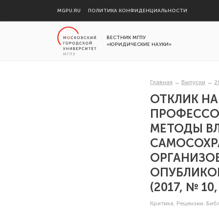
MGPU.RU
ПОЛИТИКА КОНФИДЕНЦИАЛЬНОСТИ
ВЕСТНИК МГПУ
«ЮРИДИЧЕСКИЕ НАУКИ»
Главная
→
Выпуски
→
2
ОТКЛИК НА
ПРОФЕССОР
МЕТОДЫ В
САМОСОХР
ОРГАНИЗОВ
ОПУБЛИКОВ
(2017, № 10,
Критика. Рецензии. Би