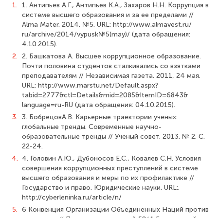
1.
1. Антипьев А.Г., Антипьев К.А., Захаров Н.Н. Коррупция в
системе высшего образования и за ее пределами //
Alma Mater. 2014. №5. URL: http://www.almavest.ru/
ru/archive/2014/vypusk№5(may)/ (дата обращения:
4.10.2015).
2.
2. Башкатова А. Высшее коррупционное образование.
Почти половина студен­тов сталкивались со взятками
преподавателям // Независимая газета. 2011, 24 мая.
URL: http://www.marstu.net/Default.aspx?
tabid=2777&ctl=Details&mid=2085&ItemID=6843&
language=ru-RU (дата обращения: 04.10.2015).
3.
3. БобрецовА.В. Карьерные траектории ученых:
глобальные тренды. Современ­ные научно-
образовательные тренды // Ученый совет. 2013. № 2. С.
22-24.
4.
4. Головин А.Ю., Дубоносов Е.С., Ковалев С.Н. Условия
совершения корруп­ционных преступлений в системе
высшего образования и меры по их профилакти­ке //
Государство и право. Юридические науки. URL:.
http://cyberleninka.ru/article/n/
5.
6 Конвенция Организации Объединенных Наций против