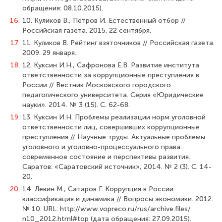
обращения: 08.10.2015).
16.
10. Куликов В., Петров И. Естественный отбор //
Российская газета. 2015. 22 сентября.
17.
11. Куликов В. Рейтинг взяточников // Российская газета.
2009. 29 января.
18.
12. Куксин И.Н., Сафронова Е.В. Развитие института
ответственности за корруп­ционные преступления в
России // Вестник Московского городского
педагогического университета. Серия «Юридические
науки». 2014. № 3 (15). С. 62-68.
19.
13. Куксин И.Н. Проблемы реализации норм уголовной
ответственности лиц, со­вершивших коррупционные
преступления // Научные труды. Актуальные проблемы
уголовного и уголовно-процессуального права:
современное состояние и перспекти­вы развития.
Саратов: «Саратовский источник», 2014. № 2 (3). С. 14-
20.
20.
14. Левин М., Сатаров Г. Коррупция в России:
классификация и динамика // Вопро­сы экономики. 2012.
№ 10. URL: http://www.vopreco.ru/rus/archive.files/
n10_2012.html#top (дата обращения: 27.09.2015).