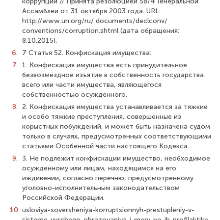
коррупции // Принята ре­золюцией 58/4 Генеральной
Ассамблеи от 31 октября 2003 года. URL:
http://www.un.org/ru/ documents/declconv/
conventions/corruption.shtml (дата обращения:
8.10.2015).
6.
7 Статья 52. Конфискация имущества:
7.
1. Конфискация имущества есть принудительное
безвозмездное изъятие в собственность государства
всего или части имущества, являющегося
собственностью осужденного.
8.
2. Конфискация имущества устанавливается за тяжкие
и особо тяжкие преступления, со­вершенные из
корыстных побуждений, и может быть назначена судом
только в случаях, предусмотренных соответствующими
статьями Особенной части настоящего Кодекса.
9.
3. Не подлежит конфискации имущество, необходимое
осужденному или лицам, на­ходящимся на его
иждивении, согласно перечню, предусмотренному
уголовно-ис­полнительным законодательством
Российской Федерации.
10.
usloviya-soversheniya-korruptsionnyh-prestupleniy-v-
sisteme-vysshego-obrazovaniya-i-mery-po-ih-profilaktike