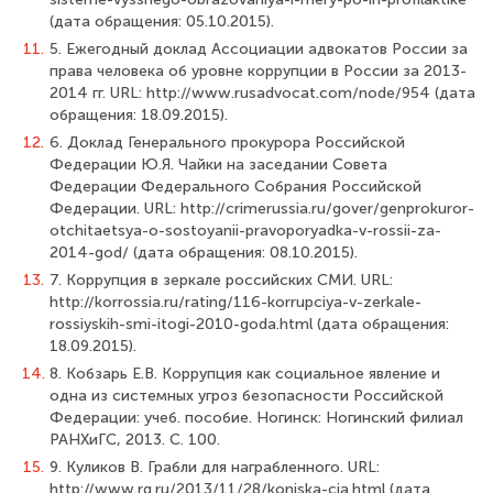
(дата обращения: 05.10.2015).
11.
5. Ежегодный доклад Ассоциации адвокатов России за
права человека об уров­не коррупции в России за 2013-
2014 гг. URL: http://www.rusadvocat.com/node/954 (дата
обращения: 18.09.2015).
12.
6. Доклад Генерального прокурора Российской
Федерации Ю.Я. Чайки на за­седании Совета
Федерации Федерального Собрания Российской
Федерации. URL: http://crimerussia.ru/gover/genprokuror-
otchitaetsya-o-sostoyanii-pravoporyadka-v-rossii-za-
2014-god/ (дата обращения: 08.10.2015).
13.
7. Коррупция в зеркале российских СМИ. URL:
http://korrossia.ru/rating/116-korrupciya-v-zerkale-
rossiyskih-smi-itogi-2010-goda.html (дата обращения:
18.09.2015).
14.
8. Кобзарь Е.В. Коррупция как социальное явление и
одна из системных угроз безопасности Российской
Федерации: учеб. пособие. Ногинск: Ногинский филиал
РАНХиГС, 2013. С. 100.
15.
9. Куликов В. Грабли для награбленного. URL:
http://www.rg.ru/2013/11/28/koniska-cia.html (дата