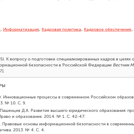
и
,
Информатизация
,
Кадровая политика
,
Кадровое обеспечение
,
015). К вопросу о подготовке специализированных кадров в целях
ормационной безопасности в Российской Федерации
Вестник 
7)
,
РЫ
Ю. Инновационные процессы в современном Российском обра­зова
. № 10. С. 9.
, Пашенцев Д.А. Развитие высшего юридического образования: пр
Право и образование. 2014. № 1. С. 42-47.
А. Правовые основы информационной безопасности в современ­ных
тива. 2013. № 4. С. 4.