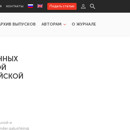
Подать статью
Я
КОНТАКТЫ
АРХИВ ВЫПУСКОВ
АВТОРАМ
О ЖУРНАЛЕ
ННЫХ
ОЙ
ЙСКОЙ
ьной и
der.galushkin@