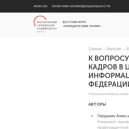
MGPU.RU
ПОЛИТИКА КОНФИДЕНЦИАЛЬНОСТИ
ВЕСТНИК МГПУ
«ЮРИДИЧЕСКИЕ НАУКИ»
Главная
→
Выпуски
→
2
К ВОПРОС
КАДРОВ В 
ИНФОРМАЦ
ФЕДЕРАЦИ
Образовательное прав
АВТОРЫ
Галушкин Алекс
Кандидат юриди
правозащитной 