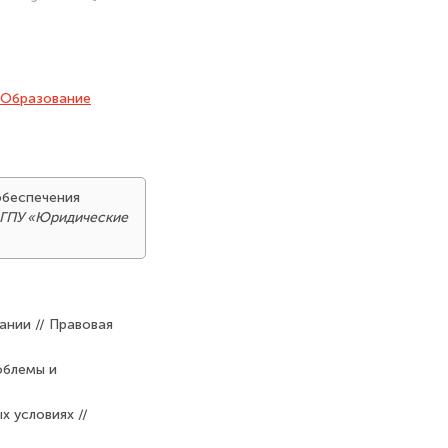
Образование
 обеспечения
МГПУ «Юридические
нии // Правовая
облемы и
 условиях //