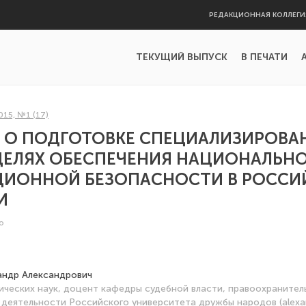
РЕДАКЦИОННАЯ КОЛЛЕГИ
ТЕКУЩИЙ ВЫПУСК
В ПЕЧАТИ
015, №1 (17)
У О ПОДГОТОВКЕ СПЕЦИАЛИЗИРОВА
ЦЕЛЯХ ОБЕСПЕЧЕНИЯ НАЦИОНАЛЬН
ИОННОЙ БЕЗОПАСНОСТИ В РОССИ
И
о
андр Александрович
ческих наук, доцент кафедры судебной власти, правоохранител
деятельности Российского университета дружбы народов (alexan