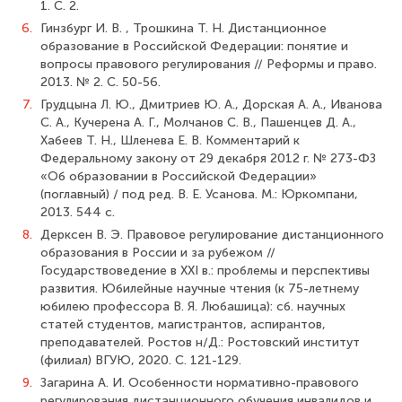
1. С. 2.
6.
Гинзбург И. В. , Трошкина Т. Н. Дистанционное
образование в Российской Федерации: понятие и
вопросы правового регулирования // Реформы и право.
2013. № 2. С. 50-56.
7.
Грудцына Л. Ю., Дмитриев Ю. А., Дорская А. А., Иванова
С. А., Кучерена А. Г., Молчанов С. В., Пашенцев Д. А.,
Хабеев Т. Н., Шленева Е. В. Ком­ментарий к
Федеральному закону от 29 декабря 2012 г. № 273-ФЗ
«Об образовании в Российской Федерации»
(поглавный) / под ред. В. Е. Усанова. М.: Юркомпани,
2013. 544 с.
8.
Дерксен В. Э. Правовое регулирование дистанционного
образования в Рос­сии и за рубежом //
Государствоведение в XXI в.: проблемы и перспективы
развития. Юбилейные научные чтения (к 75-летнему
юбилею профессора В. Я. Любашица): сб. научных
статей студентов, магистрантов, аспирантов,
преподавателей. Ростов н/Д.: Ростовский институт
(филиал) ВГУЮ, 2020. С. 121-129.
9.
Загарина А. И. Особенности нормативно-правового
регулирования дис­танционного обучения инвалидов и