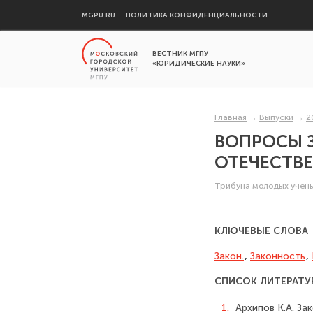
MGPU.RU
ПОЛИТИКА КОНФИДЕНЦИАЛЬНОСТИ
ВЕСТНИК МГПУ
«ЮРИДИЧЕСКИЕ НАУКИ»
Главная
→
Выпуски
→
2
ВОПРОСЫ З
ОТЕЧЕСТВЕ
Трибуна молодых учен
КЛЮЧЕВЫЕ СЛОВА
Закон.
,
Законность
,
СПИСОК ЛИТЕРАТУ
1.
Архипов К.А. За