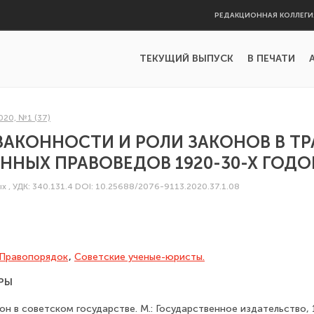
РЕДАКЦИОННАЯ КОЛЛЕГИ
ТЕКУЩИЙ ВЫПУСК
В ПЕЧАТИ
020, №1 (37)
АКОННОСТИ И РОЛИ ЗАКОНОВ В ТР
ННЫХ ПРАВОВЕДОВ 1920-30-Х ГОДО
ых
,
УДК: 340.131.4
DOI: 10.25688/2076-9113.2020.37.1.08
Правопорядок
,
Советские ученые-юристы.
РЫ
кон в советском государстве. М.: Государственное издательство, 1