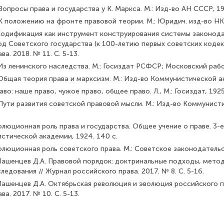
Вопросы права и государства у К. Маркса. М.: Изд-во АН СССР, 19
 К положению на фронте правовой теории. М.: Юридич. изд-во НК
Кодификация как инструмент конструирования системы за­конода
д Советского государства (к 100-летию первых советских кодек
а. 2018. № 11. C. 5-13.
Из ленинского наследства. М.: Госиздат РСФСР; Московский рабоч
Общая теория права и марксизм. М.: Изд-во Коммунистической ак
во: наше право, чужое право, общее право. Л., М.: Госиздат, 1925
 Пути развития советской правовой мысли. М.: Изд-во Комму­нис
олюционная роль права и государства. Общее учение о праве. 3-е и
стической академии, 1924. 140 с.
олюционная роль советского права. М.: Советское законода­тельст
 Пашенцев Д.А. Правовой порядок: доктринальные подходы, метод
ледования // Журнал российского права. 2017. № 8. C. 5-16.
 Пашенцев Д.А. Октябрьская революция и эволюция российского п
а. 2017. № 10. C. 5-13.