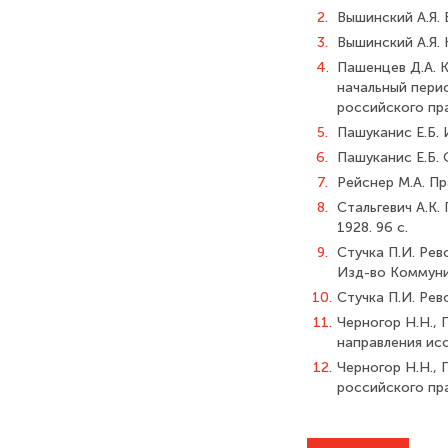
2.
Вышинский А.Я. 
3.
Вышинский А.Я.
4.
Пашенцев Д.А. 
начальный перио
российского прав
5.
Пашуканис Е.Б. 
6.
Пашуканис Е.Б. 
7.
Рейснер М.А. Пра
8.
Стальгевич А.К.
1928. 96 с.
9.
Стучка П.И. Рев
Изд-во Коммуни
10.
Стучка П.И. Рев
11.
Черногор Н.Н.,
направления исс
12.
Черногор Н.Н.,
российского прав