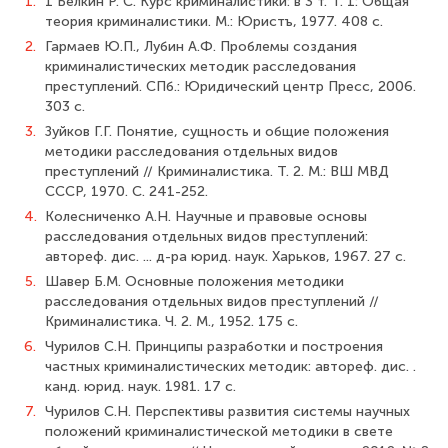
1.
1 Белкин Р. С. Курс криминалистики: в 3 т. Т. 1: Общая
теория криминалистики. М.: Юристъ, 1977. 408 с.
2.
Гармаев Ю.П., Лубин А.Ф. Проблемы создания
криминалистических методик расследования
преступлений. СПб.: Юридический центр Пресс, 2006.
303 с.
3.
Зуйков Г.Г. Понятие, сущность и общие положения
методики расследования отдельных видов
преступлений // Криминалистика. Т. 2. М.: ВШ МВД
СССР, 1970. С. 241-252.
4.
Колесниченко А.Н. Научные и правовые основы
расследования отдельных видов преступлений:
автореф. дис. ... д-ра юрид. наук. Харьков, 1967. 27 с.
5.
Шавер Б.М. Основные положения методики
расследования отдельных видов преступлений //
Криминалистика. Ч. 2. М., 1952. 175 с.
6.
Чурилов С.Н. Принципы разработки и построения
частных криминалистиче­ских методик: автореф. дис. .
канд. юрид. наук. 1981. 17 с.
7.
Чурилов С.Н. Перспективы развития системы научных
положений кримина­листической методики в свете