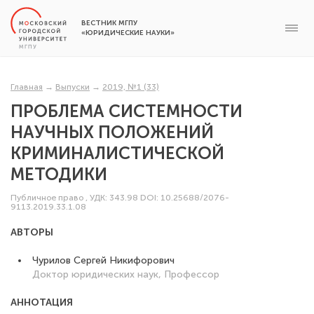
ВЕСТНИК МГПУ
«ЮРИДИЧЕСКИЕ НАУКИ»
Главная
→
Выпуски
→
2019, №1 (33)
ПРОБЛЕМА СИСТЕМНОСТИ
НАУЧНЫХ ПОЛОЖЕНИЙ
КРИМИНАЛИСТИЧЕСКОЙ
МЕТОДИКИ
Публичное право
,
УДК: 343.98
DOI: 10.25688/2076-
9113.2019.33.1.08
АВТОРЫ
Чурилов Сергей Никифорович
Доктор юридических наук, Профессор
АННОТАЦИЯ