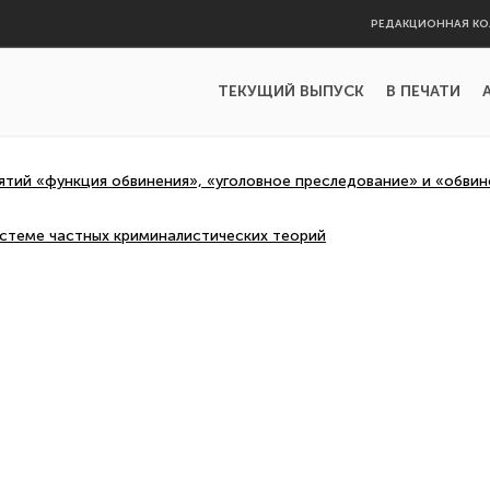
РЕДАКЦИОННАЯ КО
ТЕКУЩИЙ ВЫПУСК
В ПЕЧАТИ
тий «функция обвинения», «уголовное преследование» и «обвин
истеме частных криминалистических теорий