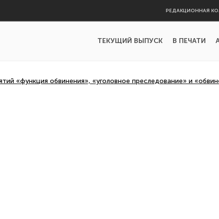
РЕДАКЦИОННАЯ КО
ТЕКУЩИЙ ВЫПУСК
В ПЕЧАТИ
тий «функция обвинения», «уголовное преследование» и «обвин