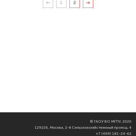
1
2
©
ГАОУ ВО МГПУ, 2020
129226, Москва, 2-й Сельскохозяйственный проезд, 4
+7 (499) 181-24-62