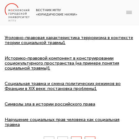
ВЕСТНИК МГПУ
«ЮРИДИЧЕСКИЕ НАУКИ»
Уголовно-правовая характеристика терроризма в контексте
теории социальной травмы1
Историко-правовой компонент в конструировании
социокультурного пространства (на примере понятия
социальной травмы)1
Социальная травма и смена политических режимов во
Франции в XIX веке: постановка проблемы1
Символы зла в истории российского права
Нарушение социальных прав человека как социальная
травма