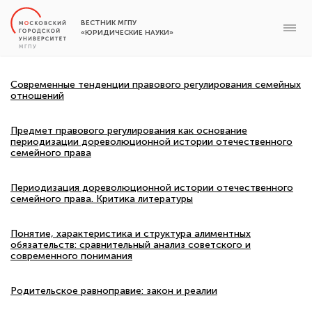
ВЕСТНИК МГПУ
«ЮРИДИЧЕСКИЕ НАУКИ»
Современные тенденции правового регулирования семейных
отношений
Предмет правового регулирования как основание
периодизации дореволюционной истории отечественного
семейного права
Периодизация дореволюционной истории отечественного
семейного права. Критика литературы
Понятие, характеристика и структура алиментных
обязательств: сравнительный анализ советского и
современного понимания
Родительское равноправие: закон и реалии