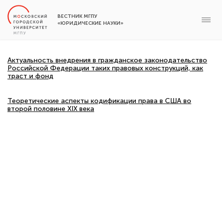
ВЕСТНИК МГПУ
«ЮРИДИЧЕСКИЕ НАУКИ»
Актуальность внедрения в гражданское законодательство
Российской Федерации таких правовых конструкций, как
траст и фонд
Теоретические аспекты кодификации права в США во
второй половине XIX века