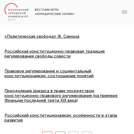
ВЕСТНИК МГПУ
«ЮРИДИЧЕСКИЕ НАУКИ»
«Политическая свобода» Ж. Симона
Российская конституционно-правовая традиция
регулирования свободы совести
Правовое регулирование и социентальный
конституционализм: соотношение понятий
Преодоление кризиса в праве посредством
конституционно-правового регулирования (на примере
Франции последней трети XIX века)
Российский конституционализм: особенности и этапы
развития