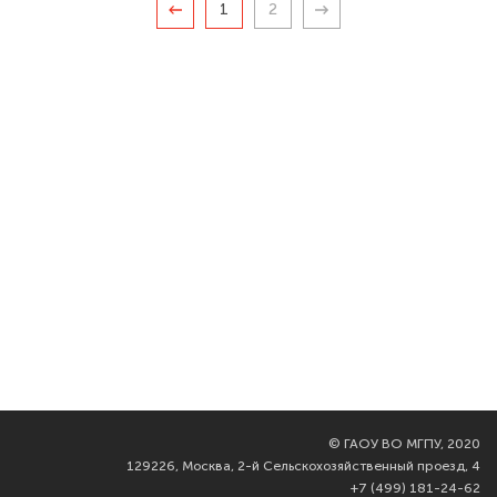
1
2
©
ГАОУ ВО МГПУ, 2020
129226, Москва, 2-й Сельскохозяйственный проезд, 4
+7 (499) 181-24-62