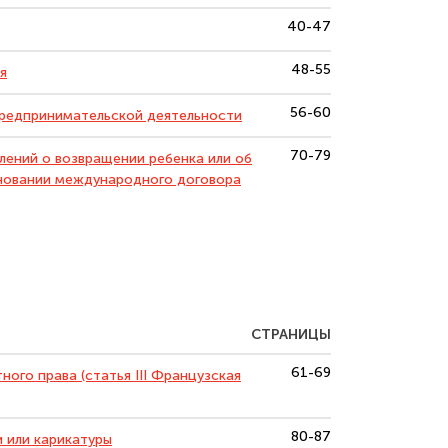
40-47
48-55
я
56-60
предпринимательской деятельности
70-79
ений о возвращении ребенка или об
сновании международного договора
СТРАНИЦЫ
61-69
ого права (статья III Французская
80-87
 или карикатуры