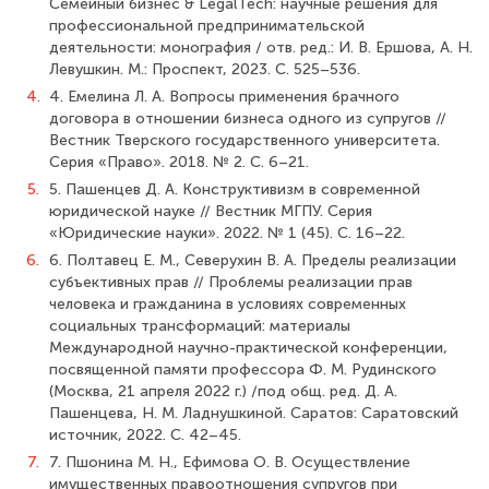
Семейный бизнес & LegalTech: научные решения для
профессиональной предпринимательской
деятельности: монография / отв. ред.: И. В. Ершова, А. Н.
Левушкин. М.: Проспект, 2023. С. 525–536.
4.
4. Емелина Л. А. Вопросы применения брачного
договора в отношении бизнеса одного из супругов //
Вестник Тверского государственного университета.
Серия «Право». 2018. № 2. С. 6–21.
5.
5. Пашенцев Д. А. Конструктивизм в современной
юридической науке // Вестник МГПУ. Серия
«Юридические науки». 2022. № 1 (45). С. 16–22.
6.
6. Полтавец Е. М., Северухин В. А. Пределы реализации
субъективных прав // Проблемы реализации прав
человека и гражданина в условиях современных
социальных трансформаций: материалы
Международной научно-практической конференции,
посвященной памяти профессора Ф. М. Рудинского
(Москва, 21 апреля 2022 г.) /под общ. ред. Д. А.
Пашенцева, Н. М. Ладнушкиной. Саратов: Саратовский
источник, 2022. С. 42–45.
7.
7. Пшонина М. Н., Ефимова О. В. Осуществление
имущественных правоотношения супругов при