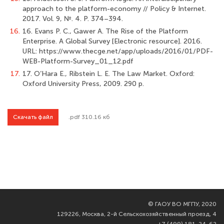
approach to the platform-economy // Policy & Internet.
2017. Vol. 9, №. 4. P. 374–394.
16.
16. Evans P. C., Gawer A. The Rise of the Platform
Enterprise. A Global Survey [Electronic resource]. 2016.
URL: https://www.thecge.net/app/uploads/2016/01/PDF-
WEB-Platform-Survey_01_12.pdf
17.
17. O’Hara E., Ribstein L. E. The Law Market. Oxford:
Oxford University Press, 2009. 290 p.
Скачать файл
.pdf 310.16 кб
©
ГАОУ ВО МГПУ, 2020
129226, Москва, 2-й Сельскохозяйственный проезд, 4