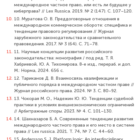
международное частное право, или есть ли будущее у
киберправа? // Lex Russica. 2019. № 2 (147). С. 107–120.
10.
10. Муратова О. В. Преддоговорные отношения в
международном коммерческом обороте: специфика и
тенденции правового регулирования // Журнал
зарубежного законодательства и сравнительного
правоведения. 2017. № 3 (64). С. 71–78.
11.
11. Научные концепции развития российского
законодательства: монография / под ред. Т. Я.
Хабриевой, Ю. А. Тихомирова. 8-е изд., перераб. и доп.
М.: Норма, 2024. 656 с.
12.
12. Тариканов Д. В. Взаимосвязь квалификации и
публичного порядка в международном частном праве //
Журнал российского права. 2024. № 3. С. 80–92.
13.
13. Чокорая М. О., Надежин Ю. Ю. Тенденции судебной
практики в условиях внешнеэкономических ограничений
// Арбитражные споры. 2023. № 4. С. 101–130.
14.
14. Шахназаров Б. А. Современные тенденции развития
международного частного права и его место в системе
права // Lex russica. 2021. Т. 74, № 7. С. 44–60.
15.
15. Andersson S. J. Platform logic: An interdisciplinary