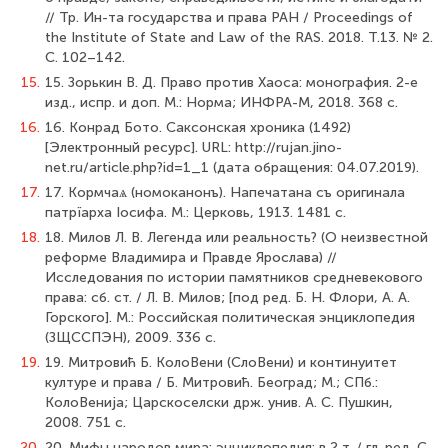
// Тр. Ин-та государства и права РАН / Proceedings of
the Institute of State and Law of the RAS. 2018. Т.13. № 2.
С. 102–142.
15.
15. Зорькин В. Д. Право против Хаоса: монография. 2-е
изд., испр. и доп. М.: Норма; ИНФРА-М, 2018. 368 с.
16.
16. Конрад Бото. Саксонская хроника (1492)
[Электронный ресурс]. URL: http://rujan.jino-
net.ru/article.php?id=1_1 (дата обращения: 04.07.2019).
17.
17. Кормчаѧ (номоканонъ). Напечатана съ оригинала
патрїарха Іосифа. М.: Церковь, 1913. 1481 с.
18.
18. Милов Л. В. Легенда или реальность? (О неизвестной
реформе Владимира и Правде Ярослава) //
Исследования по истории памятников средневекового
права: cб. ст. / Л. В. Милов; [под ред. Б. Н. Флори, А. А.
Горского]. М.: Российская политическая энциклопедия
(ЗЩССПЭН), 2009. 336 с.
19.
19. Митровић Б. КолоВени (СлоВени) и континуитет
културе и права / Б. Митровић. Београд; М.; СПб.:
КолоВениjа; Царскоселски држ. унив. А. С. Пушкин,
2008. 751 с.
20.
20. Мифы народов мира: энциклопедия: в 2 т. / гл. ред. С.