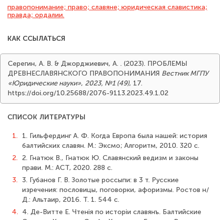
правопонимание; право; славяне; юридическая славистика;
правда; ордалии.
КАК ССЫЛАТЬСЯ
Серегин, А. В. & Джорджиевич, А. . (2023). ПРОБЛЕМЫ
ДРЕВНЕСЛАВЯНСКОГО ПРАВОПОНИМАНИЯ
Вестник МГПУ
«Юридические науки»
,
2023, №1 (49)
, 17.
https://doi.org/10.25688/2076-9113.2023.49.1.02
СПИСОК ЛИТЕРАТУРЫ
1.
1. Гильфердинг А. Ф. Когда Европа была нашей: история
балтийских славян. М.: Эксмо; Алгоритм, 2010. 320 с.
2.
2. Гнатюк В., Гнатюк Ю. Славянский ведизм и законы
прави. М.: АСТ, 2020. 288 с.
3.
3. Губанов Г. В. Золотые россыпи: в 3 т. Русские
изречения: пословицы, поговорки, афоризмы. Ростов н/
Д.: Альтаир, 2016. Т. 1. 544 с.
4.
4. Де-Витте Е. Чтенiя по исторiи славянъ. Балтийские