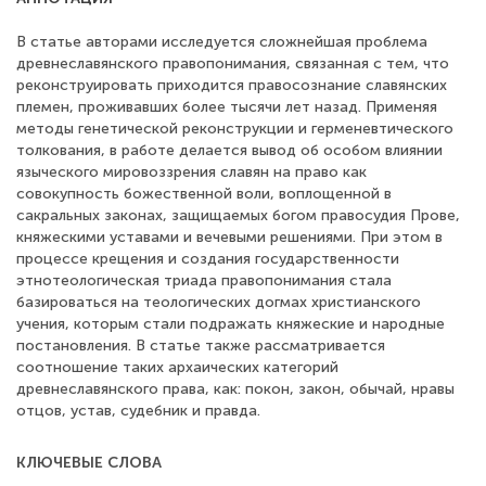
В статье авторами исследуется сложнейшая проблема
древнеславянского правопонимания, связанная с тем, что
реконструировать приходится правосознание славянских
племен, проживавших более тысячи лет назад. Применяя
методы генетической реконструкции и герменевтического
толкования, в работе делается вывод об особом влиянии
языческого мировоззрения славян на право как
совокупность божественной воли, воплощенной в
сакральных законах, защищаемых богом правосудия Прове,
княжескими уставами и вечевыми решениями. При этом в
процессе крещения и создания государственности
этнотеологическая триада правопонимания стала
базироваться на теологических догмах христианского
учения, которым стали подражать княжеские и народные
постановления. В статье также рассматривается
соотношение таких архаических категорий
древнеславянского права, как: покон, закон, обычай, нравы
отцов, устав, судебник и правда.
КЛЮЧЕВЫЕ СЛОВА