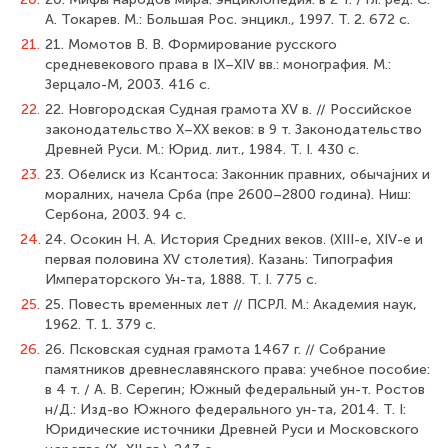
А. Токарев. М.: Большая Рос. энцикл., 1997. Т. 2. 672 с.
21.
21. Момотов В. В. Формирование русского
средневекового права в IX–XIV вв.: монография. М.:
Зерцало-М, 2003. 416 с.
22.
22. Новгородская Судная грамота XV в. // Российское
законодательство X–XX веков: в 9 т. Законодательство
Древней Руси. М.: Юрид. лит., 1984. Т. I. 430 с.
23.
23. Обелиск из Ксантоса: Законник правних, обычаjних и
моралних, начела Срба (пре 2600–2800 година). Ниш:
Сербона, 2003. 94 с.
24.
24. Осокин Н. А. История Средних веков. (XIII-е, XIV-е и
первая половина XV столетия). Казань: Типография
Императорского Ун-та, 1888. Т. I. 775 с.
25.
25. Повесть временных лет // ПСРЛ. М.: Академия наук,
1962. Т. 1. 379 с.
26.
26. Псковская судная грамота 1467 г. // Собрание
памятников древнеславянского права: учебное пособие:
в 4 т. / А. В. Серегин; Южный федеральный ун-т. Ростов
н/Д.: Изд-во Южного федерального ун-та, 2014. Т. I:
Юридические источники Древней Руси и Московского