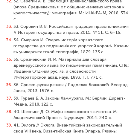
32.
32. Серегин А. В. Эволюция древнеславянского права
(эпоха Средневековья: от общинно-вечевых истоков к
крепостничеству): монография. М.: ИНФРА-М, 2018. 334
с.
33.
33. Сорокин В. В. Российская традиция правопонимания
// История государства и права, 2011. № 11. С. 6–15.
34.
34. Смирнов И. Очеркъ исторiи хорватскаго
государства до подчиненiя его угорской коронѣ. Казанъ:
въ университетской типографіи, 1879. 133 с.
35.
35. Срезневский И. И. Материалы для словаря
древнерусского языка по письменным памятникам. СПб.:
Издание Отд-ния рус. яз. и словесности
Императорской акад. наук, 1893. Т. I. 771 с.
36.
36. Српско-руски речник / Радослав Бошковиħ. Београд:
Jaceн, 2013. 1576 с.
37.
39. Тураев Б. А. Законы Хаммурапи. М.; Берлин: Директ-
Медиа, 2018. 122 с.
38.
40. Шеппинг Д. О. Мифы славянского язычества. М.:
Академический Проект; Гаудеамус, 2014. 240 с.
39.
41. Эклога // Эклога. Византийский законодательный
свод VIII века. Византийская Книга Эпарха. Рязань: