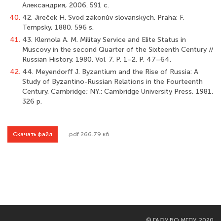
Александрия, 2006. 591 с.
40.
42. Jireček H. Svod zákonův slovanských. Praha: F.
Tempsky, 1880. 596 s.
41.
43. Klemola A. M. Militay Service and Elite Status in
Muscovy in the second Quarter of the Sixteenth Century //
Russian History. 1980. Vol. 7. P. 1–2. P. 47–64.
42.
44. Meyendorff J. Byzantium and the Rise of Russia: A
Study of Byzantino-Russian Relations in the Fourteenth
Century. Cambridge; NY.: Cambridge University Press, 1981.
326 p.
Скачать файл
.pdf 266.79 кб
©
ГАОУ ВО МГПУ, 2020