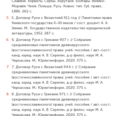
Славяне. Хорваты. Сербы. Хорутане. Болгары. Велико-
Моравiя. Чехiя. Польша. Русь. Ковно: тип. Губ. правл.,
1886. 262 с.
5.
5. Договор Руси с Византией 911 год // Памятники права
Киевского государства X–XII веков / сост. доцент А. А.
Зимин. М.: Государственное издательство юридической
литературы, 1952. 287 с.
6.
6. Договор Руси с Греками 907 г. // Собрание
средневековых памятников древнерусского
(восточнославянского) права: учеб. пособие / авт.-сост.:
канд. юрид. наук А. В. Серегин, д-р филос. наук М. А.
Черкасова. М.: Юрлитинформ, 2020. 375 с.
7.
7. Договор Руси с Византией 944 г. // Собрание
средневековых памятников древнерусского
(восточнославянского) права: учеб. пособие / авт.-сост.:
канд. юрид. наук А. В. Серегин, д-р филос. наук М. А.
Черкасова. М.: Юрлитинформ, 2020. 375 с.
8.
8. Договор Руси с Греками 971 г. // Собрание
средневековых памятников древнерусского
(восточнославянского) права: учеб. пособие / авт.-сост.:
канд. юрид. наук А. В. Серегин, д-р филос. наук М. А.
Черкасова. М.: Юрлитинформ, 2020. 375 с.