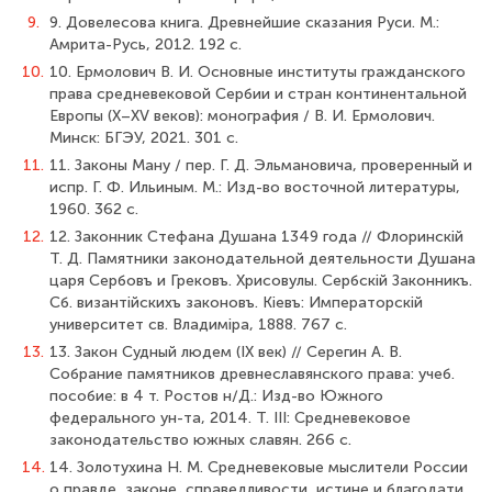
9.
9. Довелесова книга. Древнейшие сказания Руси. М.:
Амрита-Русь, 2012. 192 с.
10.
10. Ермолович В. И. Основные институты гражданского
права средневековой Сербии и стран континентальной
Европы (X–XV веков): монография / В. И. Ермолович.
Минск: БГЭУ, 2021. 301 с.
11.
11. Законы Ману / пер. Г. Д. Эльмановича, проверенный и
испр. Г. Ф. Ильиным. М.: Изд-во восточной литературы,
1960. 362 с.
12.
12. Законник Стефана Душана 1349 года // Флоринскiй
Т. Д. Памятники законодательной деятельности Душана
царя Сербовъ и Грековъ. Хрисовулы. Сербскiй Законникъ.
Сб. византiйскихъ законовъ. Кiевъ: Императорскiй
университет св. Владимiра, 1888. 767 с.
13.
13. Закон Судный людем (IX век) // Серегин А. В.
Собрание памятников древнеславянского права: учеб.
пособие: в 4 т. Ростов н/Д.: Изд-во Южного
федерального ун-та, 2014. Т. III: Средневековое
законодательство южных славян. 266 с.
14.
14. Золотухина Н. М. Средневековые мыслители России
о правде, законе, справедливости, истине и благодати