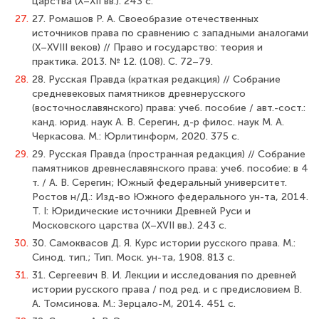
царства (X–XII вв.). 243 с.
27.
27. Ромашов Р. А. Своеобразие отечественных
источников права по сравнению с западными аналогами
(X–XVIII веков) // Право и государство: теория и
практика. 2013. № 12. (108). С. 72–79.
28.
28. Русская Правда (краткая редакция) // Собрание
средневековых памятников древнерусского
(восточнославянского) права: учеб. пособие / авт.-сост.:
канд. юрид. наук А. В. Серегин, д-р филос. наук М. А.
Черкасова. М.: Юрлитинформ, 2020. 375 с.
29.
29. Русская Правда (пространная редакция) // Собрание
памятников древнеславянского права: учеб. пособие: в 4
т. / А. В. Серегин; Южный федеральный университет.
Ростов н/Д.: Изд-во Южного федерального ун-та, 2014.
Т. I: Юридические источники Древней Руси и
Московского царства (X–XVII вв.). 243 с.
30.
30. Самоквасов Д. Я. Курс истории русского права. М.:
Синод. тип.; Тип. Моск. ун-та, 1908. 813 с.
31.
31. Сергеевич В. И. Лекции и исследования по древней
истории русского права / под ред. и с предисловием В.
А. Томсинова. М.: Зерцало-М, 2014. 451 с.