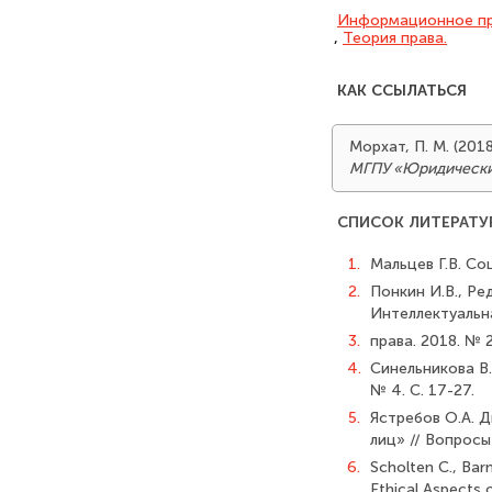
Информацион­ное п
,
Теория права.
КАК ССЫЛАТЬСЯ
Морхат, П. М. (20
МГПУ «Юридически
СПИСОК ЛИТЕРАТУ
1.
Мальцев Г.В. Со
2.
Понкин И.В., Ре
Интеллектуальн
3.
права. 2018. № 2
4.
Синельникова В.
№ 4. С. 17-27.
5.
Ястребов О.А. 
лиц» // Вопросы
6.
Scholten C., Barn
Ethical Aspects 