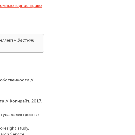
омпьютерное право
теллект»
Вестник
собственности //
а // Копирайт. 2017.
атуса «электронных
oresight study.
arch Service,