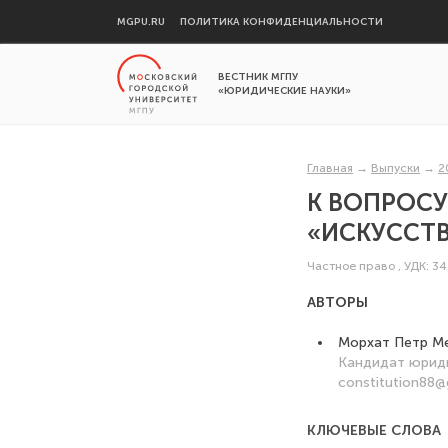
MGPU.RU
ПОЛИТИКА КОНФИДЕНЦИАЛЬНОСТИ
ВЕСТНИК МГПУ
«ЮРИДИЧЕСКИЕ НАУКИ»
Главная
→
Выпуски
→
2
К ВОПРОС
«ИСКУССТ
Частное право
,
УДК: 34
АВТОРЫ
Морхат Петр М
Кандидат юриди
constitution88@
КЛЮЧЕВЫЕ СЛОВА