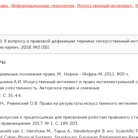
раво
,
Информационные технологии
,
Искусственный интеллект.
,
К
18). К вопросу о правовой дефиниции термина «искусственный ин
е науки»
,
2018, №2 (30)
,
РЫ
циальные основания права. М.: Норма - Инфра-М, 2011. 800 с.
дькина А.И. Искусственный интеллект и право интеллектуаль­ной 
ая собственность. Авторское право и смежные
. С. 35-44.
Н., Ревинский О.В. Права на результаты искусственного интеллект
Дискуссия о предпосылках для присвоения роботам правового ст
 правоведения. 2017. № 1. С. 189-203.
eveld van J., Henshaw M., Tapus A., Vanderborght B. etc. Scientific F
of Cyber-Physical Systems. Strasbourg: European Parliamentary Rese