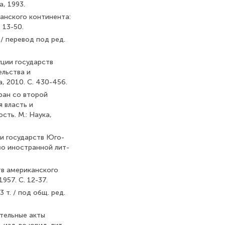
, 1993.
канского континента:
. 13-50.
 / перевод под ред.
уции государств
тельства и
 2010. С. 430-456.
ран со второй
 власть и
сть. М.: Наука,
ии государств Юго-
-во иностранной лит-
тв американского
1957. С. 12-37.
 т. / под общ. ред.
ательные акты