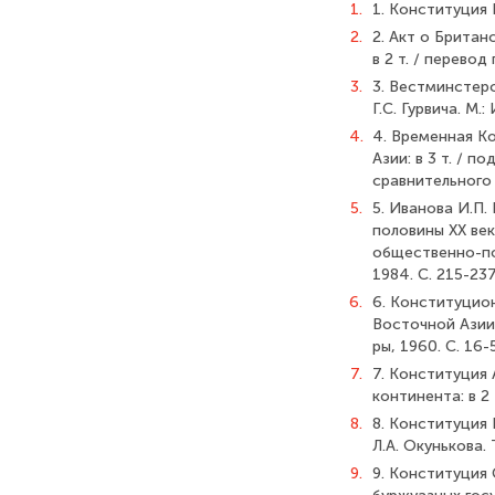
1.
1. Конституция 
2.
2. Акт о Британ
в 2 т. / перевод 
3.
3. Вестминстерс
Г.С. Гурвича. М.
4.
4. Временная Ко
Азии: в 3 т. / п
сравнительного
5.
5. Иванова И.П
половины XX век
общественно-пол
1984. С. 215-237
6.
6. Конституцион
Восточной Азии 
ры, 1960. С. 16-
7.
7. Конституция 
континента: в 2 
8.
8. Конституция 
Л.А. Окунькова. 
9.
9. Конституция 