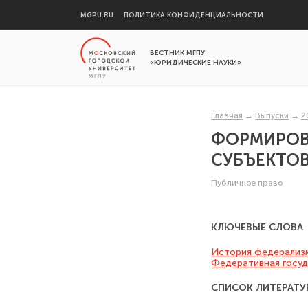
MGPU.RU
ПОЛИТИКА КОНФИДЕНЦИАЛЬНОСТИ
ВЕСТНИК МГПУ
«ЮРИДИЧЕСКИЕ НАУКИ»
Главная
→
Выпуски
→
2
ФОРМИРОВ
СУБЪЕКТОВ
Публичное право
КЛЮЧЕВЫЕ СЛОВА
История федерализ
Федеративная госу
СПИСОК ЛИТЕРАТУ