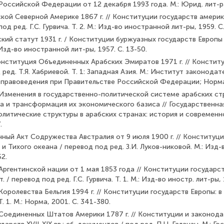
Российской Федерации от 12 декабря 1993 года. М.: Юрид. лит-ра
ской Северной Америке 1867 г. // Конституции государств аме­ри
под ред. Г.С. Гурвича. Т. 2. М.: Изд-во иност­ранной лит-ры, 1959. C
кий статут 1931 г. / Конституции буржуазных государств Евро­пы
: Изд-во иностранной лит-ры, 1957. С. 13-50.
нституция Объединенных Арабских Эмиратов 1971 г. // Кон­стит
од ред. Т.Я. Хабриевой. Т. 1: Западная Азия. М.: Институт законода
 правоведения при Правительстве Российской Федерации; Норма,
. Изменения в государственно-политической системе арабских ст
а и трансформация их экономического базиса // Государственная
итические структуры в арабских странах: история и современно
.
ный Акт Содружества Австралия от 9 июля 1900 г. // Конститу­ц
и Тихого океана / перевод под ред. З.И. Луков-никовой. М.: Изд
52.
Аргентинской нации от 1 мая 1853 года // Конституции госу­дарс
т. / перевод под ред. Г.С. Гурвича. Т. 1. М.: Изд-во иностр. лит-ры, 
Королевства Бельгия 1994 г. // Конституции государств Европы: в 3
Т. 1. М.: Норма, 2001. С. 341-380.
Соединенных Штатов Америки 1787 г. // Конституции и зако­нод