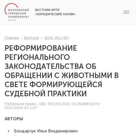
ВЕСТНИК МГПУ
«ЮРИДИЧЕСКИЕ НАУКИ»
Главная
→
Выпуски
→
2021, №1 (41)
РЕФОРМИРОВАНИЕ
РЕГИОНАЛЬНОГО
ЗАКОНОДАТЕЛЬСТВА ОБ
ОБРАЩЕНИИ С ЖИВОТНЫМИ В
СВЕТЕ ФОРМИРУЮЩЕЙСЯ
СУДЕБНОЙ ПРАКТИКИ
Публичное право
,
УДК: 342.951
DOI: 10.25688/2076-
9113.2021.41.1.07
АВТОРЫ
Бондарчук Илья Владимирович