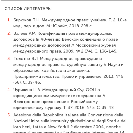
СПИСОК ЛИТЕРАТУРЫ
1.
Бирюков П.Н. Международное право: учебник. Т. 2. 10-е
изд., пер. и доп. М.: Юрайт, 2018. 298 с.
2.
Валеев Р.М. Кодификация права международных
договоров (к 40-летию Вен­ской конвенции о праве
международных договоров) // Московский журнал
междуна­родного права. 2009. № 2 (74). С. 136-145.
3.
Толстых В.Л. Международное правосудие и
международное право на судебную защиту // Наука и
образование: хозяйство и экономика.
Предпринимательство. Право и управление. 2013. № 5
(36). С. 39-46.
4.
Чурилина Н.А. Международный Суд ООН о
юрисдикционном иммунитете го­сударства //
Электронное приложение к Российскому
юридическому журналу. Т. 37. 2016. № 5. С. 39-48.
5.
Adesione della Repubblica italiana alla Convenzione delle
Nazioni Unite sulle immu­nity giurisdizionali degli Stati e dei
loro beni, fatta a New York il 2 dicembre 2004, nonche
norme di adeguamento all'ordinamento interno: legge 14