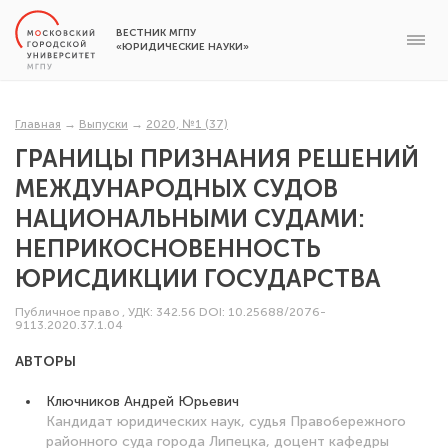
ВЕСТНИК МГПУ
«ЮРИДИЧЕСКИЕ НАУКИ»
Главная
→
Выпуски
→
2020, №1 (37)
ГРАНИЦЫ ПРИЗНАНИЯ РЕШЕНИЙ
МЕЖДУНАРОДНЫХ СУДОВ
НАЦИОНАЛЬНЫМИ СУДАМИ:
НЕПРИКОСНОВЕННОСТЬ
ЮРИСДИКЦИИ ГОСУДАРСТВА
Публичное право
,
УДК: 342.56
DOI: 10.25688/2076-
9113.2020.37.1.04
АВТОРЫ
Ключников Андрей Юрьевич
Кандидат юридических наук, судья Правобережного
районного суда города Липецка, доцент кафедры