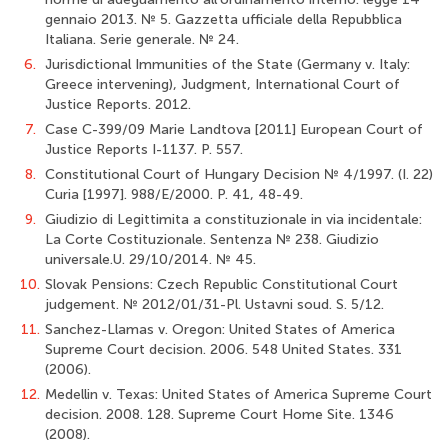
gennaio 2013. № 5. Gazzetta ufficiale della Repubblica
Italiana. Serie generale. № 24.
6.
Jurisdictional Immunities of the State (Germany v. Italy:
Greece intervening), Judgment, International Court of
Justice Reports. 2012.
7.
Case C-399/09 Marie Landtova [2011] European Court of
Justice Reports I-1137. P. 557.
8.
Constitutional Court of Hungary Decision № 4/1997. (I. 22)
Curia [1997]. 988/E/2000. P. 41, 48-49.
9.
Giudizio di Legittimita a constituzionale in via incidentale:
La Corte Costituzionale. Sentenza № 238. Giudizio
universale.U. 29/10/2014. № 45.
10.
Slovak Pensions: Czech Republic Constitutional Court
judgement. № 2012/01/31-Pl. Ustavni soud. S. 5/12.
11.
Sanchez-Llamas v. Oregon: United States of America
Supreme Court decision. 2006. 548 United States. 331
(2006).
12.
Medellin v. Texas: United States of America Supreme Court
decision. 2008. 128. Supreme Court Home Site. 1346
(2008).