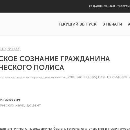
РЕДАКЦИОННАЯ КОЛЛЕГИ
ТЕКУЩИЙ ВЫПУСК
В ПЕЧАТИ
019, №1 (33)
СКОЕ СОЗНАНИЕ ГРАЖДАНИНА
ЕЧЕСКОГО ПОЛИСА
еоретические и исторические аспекты
,
УДК: 340.12 (095)
DOI: 10.25688/20
Витальевич
ческих наук, доцент
ля античного гражданина была степень его участия в политичес