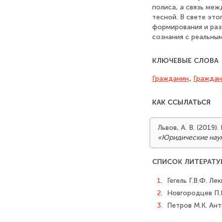
полиса, а связь ме
тесной. В свете эт
формирования и раз
сознания с реальны
КЛЮЧЕВЫЕ СЛОВА
Гражданин
,
Граждан
КАК ССЫЛАТЬСЯ
Львов, А. В. (201
«Юридические нау
СПИСОК ЛИТЕРАТУ
1.
Гегель Г.В.Ф. Ле
2.
Новгородцев П.И
3.
Петров М.К. Ант