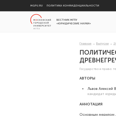
MGPU.RU
ПОЛИТИКА КОНФИДЕНЦИАЛЬНОСТИ
ВЕСТНИК МГПУ
«ЮРИДИЧЕСКИЕ НАУКИ»
Главная
→
Выпуски
→
2
ПОЛИТИЧЕ
ДРЕВНЕГР
Государство и право: т
АВТОРЫ
Львов Алексей 
кандидат юриди
АННОТАЦИЯ
Основным мерилом д