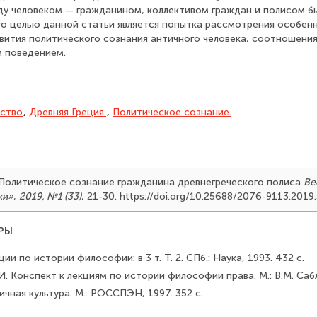
жду человеком — гражданином, коллективом граждан и полисом б
ого целью данной статьи является попытка рассмотрения особен
вития политического сознания античного человека, соотношения
м поведением.
ство
,
Древняя Греция.
,
Политическое сознание.
9). Политическое сознание гражданина древнегреческого полиса
Ве
ки»
,
2019, №1 (33)
, 21-30. https://doi.org/10.25688/2076-9113.2019.
РЫ
кции по истории философии: в 3 т. Т. 2. СПб.: Наука, 1993. 432 с.
. Конспект к лекциям по истории философии права. М.: В.М. Сабл
ичная культура. М.: РОССПЭН, 1997. 352 с.