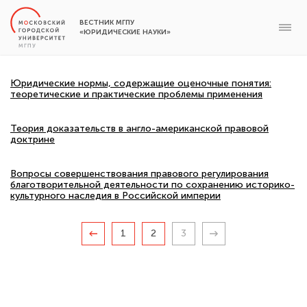
ВЕСТНИК МГПУ
«ЮРИДИЧЕСКИЕ НАУКИ»
Юридические нормы, содержащие оценочные понятия:
теоретические и практические проблемы применения
Теория доказательств в англо-американской правовой
доктрине
Вопросы совершенствования правового регулирования
благотворительной деятельности по сохранению историко-
культурного наследия в Российской империи
1
2
3