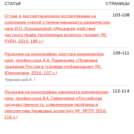
СТАТЬЯ
СТРАНИЦЫ
103-108
Отзыв о диссертационном исследовании на
соискание ученой степени кандидата юридических
наук И.О. Коноваловой «Механизм действия
частного права: проблемные вопросы теории» (М.:
РУДН, 2016. 188 с.)
109-111
Рецензия на монографию доктора юридических
наук, профессора Д.А. Пашенцева «Правовые
традиции России в условиях глобализации» (М.:
Юркомпани, 2016. 107 с.)
Чернявский А. Г.
112-114
Рецензия на монографию кандидата юридических
наук, профессора В.А. Северухина «Российская
государственность: современные проблемы и
перспективы (правовые аспекты)» (М.: МГПУ, 2016.
116 с.)