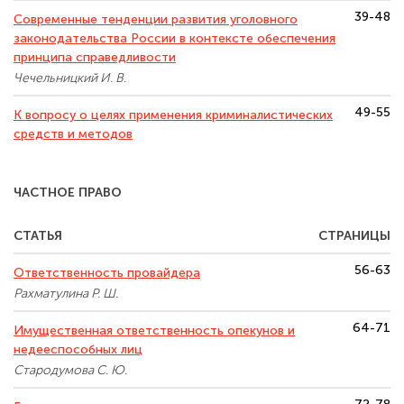
39-48
Современные тенденции развития уголовного
законодательства России в контексте обеспечения
принципа справедливости
Чечельницкий И. В.
49-55
К вопросу о целях применения криминалистических
средств и методов
ЧАСТНОЕ ПРАВО
СТАТЬЯ
СТРАНИЦЫ
56-63
Ответственность провайдера
Рахматулина Р. Ш.
64-71
Имущественная ответственность опекунов и
недееспособных лиц
Стародумова С. Ю.